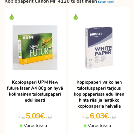
Kopiopaperit Canon MF 4120 tulostimeen
Katso kaikki
Kopiopaperi UPM New
Kopiopaperi valkoinen
future laser A4 80g on hyvä
tulostuspaperi tarjous
kotimainen tulostuspaperi
kopiopaperissa edullinen
edullisesti
hinta riisi ja laatikko
kopiopaperia halvalla
5,09€
6,03€
/ kpl
/ kpl
Hinta
Hinta
Varastossa
Varastossa