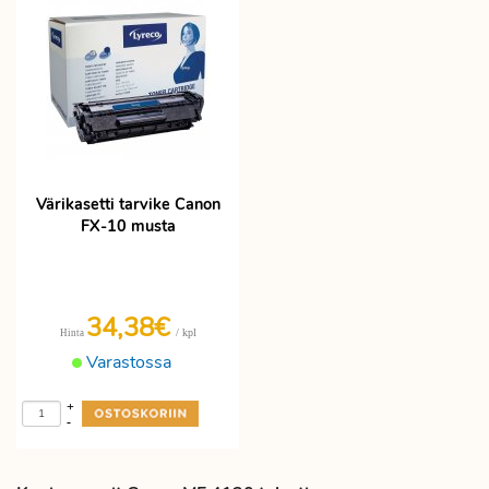
Värikasetti tarvike Canon
FX-10 musta
34,38€
/ kpl
Hinta
Varastossa
+
-