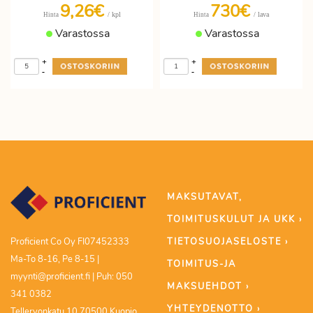
9,26€
730€
/ kpl
/ lava
Hinta
Hinta
Varastossa
Varastossa
+
+
-
-
MAKSUTAVAT,
TOIMITUSKULUT JA UKK ›
TIETOSUOJASELOSTE ›
Proficient Co Oy FI07452333
Ma-To 8-16, Pe 8-15 |
TOIMITUS-JA
myynti@proficient.fi | Puh: 050
MAKSUEHDOT ›
341 0382
YHTEYDENOTTO ›
Tellervonkatu 10 70500 Kuopio