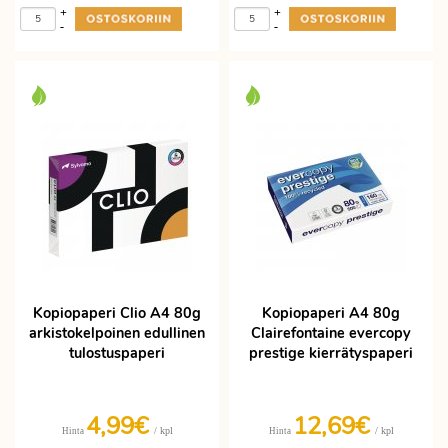
+
+
-
-
Kopiopaperi Clio A4 80g
Kopiopaperi A4 80g
arkistokelpoinen edullinen
Clairefontaine evercopy
tulostuspaperi
prestige kierrätyspaperi
4,99€
12,69€
/ kpl
/ kpl
Hinta
Hinta