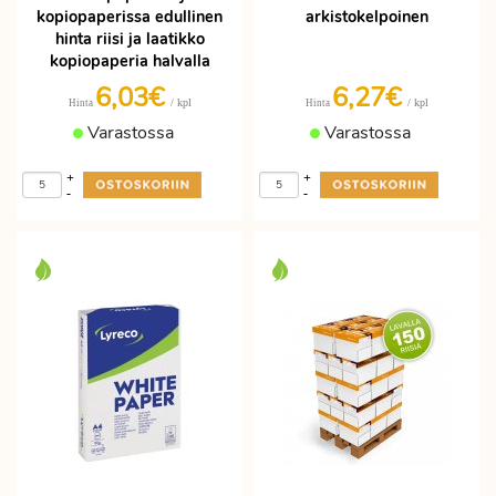
kopiopaperissa edullinen
arkistokelpoinen
hinta riisi ja laatikko
kopiopaperia halvalla
6,03€
6,27€
/ kpl
/ kpl
Hinta
Hinta
Varastossa
Varastossa
+
+
-
-