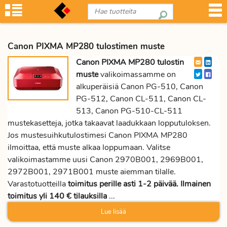
Canon PIXMA MP280 tulostimen muste
Canon PIXMA MP280 tulostin
muste
valikoimassamme on
alkuperäisiä Canon PG-510, Canon
PG-512, Canon CL-511, Canon CL-
513, Canon PG-510-CL-511
mustekasetteja, jotka takaavat laadukkaan lopputuloksen.
Jos mustesuihkutulostimesi Canon PIXMA MP280
ilmoittaa, että muste alkaa loppumaan. Valitse
valikoimastamme uusi Canon 2970B001, 2969B001,
2972B001, 2971B001 muste aiemman tilalle.
Varastotuotteilla
toimitus perille asti 1-2 päivää. Ilmainen
toimitus yli 140 € tilauksilla
...
Lue lisää