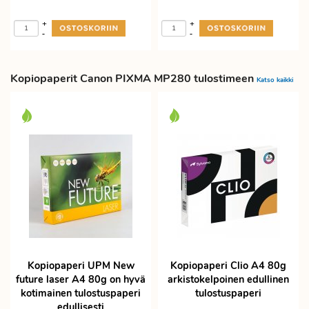
+
+
-
-
Kopiopaperit Canon PIXMA MP280 tulostimeen
Katso kaikki
Kopiopaperi UPM New
Kopiopaperi Clio A4 80g
future laser A4 80g on hyvä
arkistokelpoinen edullinen
kotimainen tulostuspaperi
tulostuspaperi
edullisesti