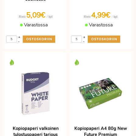
5,09€
4,99€
/ kpl
/ kpl
Hinta
Hinta
Varastossa
Varastossa
+
+
-
-
Kopiopaperi valkoinen
Kopiopaperi A4 80g New
tulostuspaperi tarjous
Future Premium