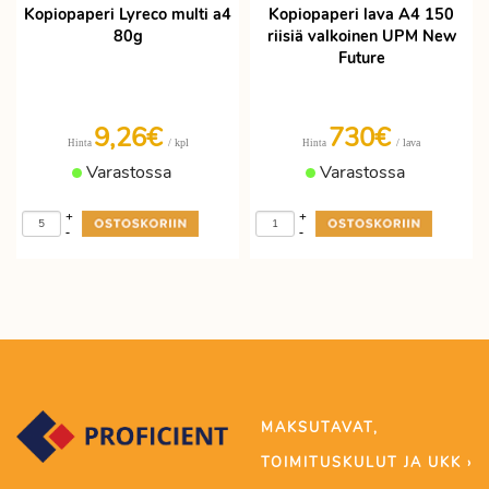
Kopiopaperi Lyreco multi a4
Kopiopaperi lava A4 150
80g
riisiä valkoinen UPM New
Future
9,26€
730€
/ kpl
/ lava
Hinta
Hinta
Varastossa
Varastossa
+
+
-
-
MAKSUTAVAT,
TOIMITUSKULUT JA UKK ›