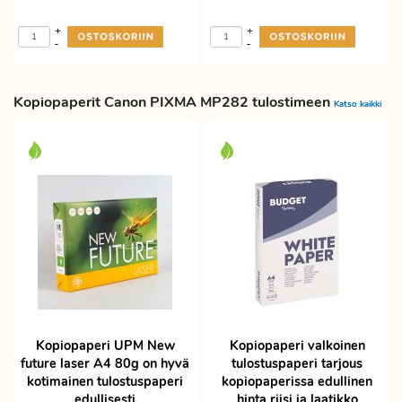
+
+
-
-
Kopiopaperit Canon PIXMA MP282 tulostimeen
Katso kaikki
Kopiopaperi UPM New
Kopiopaperi valkoinen
future laser A4 80g on hyvä
tulostuspaperi tarjous
kotimainen tulostuspaperi
kopiopaperissa edullinen
edullisesti
hinta riisi ja laatikko