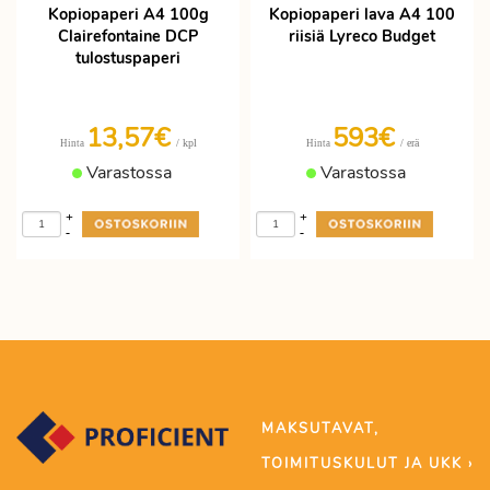
Kopiopaperi A4 100g
Kopiopaperi lava A4 100
Clairefontaine DCP
riisiä Lyreco Budget
tulostuspaperi
13,57€
593€
/ kpl
/ erä
Hinta
Hinta
Varastossa
Varastossa
+
+
-
-
MAKSUTAVAT,
TOIMITUSKULUT JA UKK ›