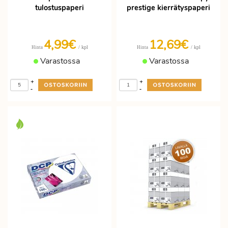
tulostuspaperi
prestige kierrätyspaperi
4,99€
12,69€
/ kpl
/ kpl
Hinta
Hinta
Varastossa
Varastossa
+
+
-
-