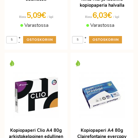
kopiopaperia halvalla
5,09€
6,03€
/ kpl
/ kpl
Hinta
Hinta
Varastossa
Varastossa
+
+
-
-
Kopiopaperi Clio A4 80g
Kopiopaperi A4 80g
arkistokelpoinen edullinen
Clairefontaine evercopy