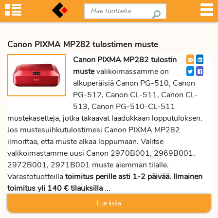
Canon PIXMA MP282 tulostimen muste
Canon PIXMA MP282 tulostin
muste
valikoimassamme on
alkuperäisiä Canon PG-510, Canon
PG-512, Canon CL-511, Canon CL-
513, Canon PG-510-CL-511
mustekasetteja, jotka takaavat laadukkaan lopputuloksen.
Jos mustesuihkutulostimesi Canon PIXMA MP282
ilmoittaa, että muste alkaa loppumaan. Valitse
valikoimastamme uusi Canon 2970B001, 2969B001,
2972B001, 2971B001 muste aiemman tilalle.
Varastotuotteilla
toimitus perille asti 1-2 päivää. Ilmainen
toimitus yli 140 € tilauksilla
...
Lue lisää