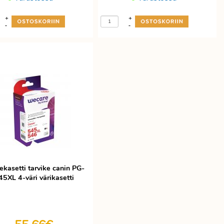
+
+
-
-
ekasetti tarvike canin PG-
45XL 4-väri värikasetti