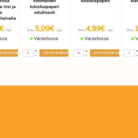
rissa
kotimainen
tulostuspaperi
kie
 riisi ja
tulostuspaperi
ko
edullisesti
halvalla
3€
5,09€
4,99€
/ kpl
/ kpl
/ kpl
Hinta
Hinta
Hinta
ssa
Varastossa
Varastossa
V
+
+
-
-
-