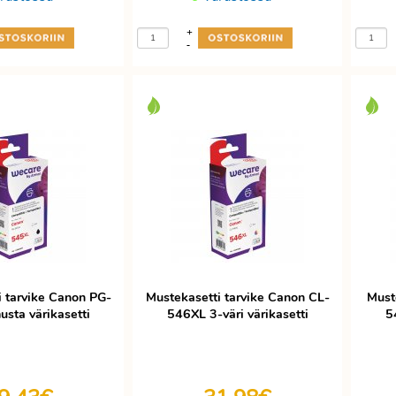
+
-
i tarvike Canon PG-
Mustekasetti tarvike Canon CL-
Must
sta värikasetti
546XL 3-väri värikasetti
5