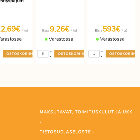
rrätyspaperi
12,69€
9,26€
593€
/ kpl
/ kpl
/ erä
Hinta
Hinta
arastossa
Varastossa
Varastossa
+
+
+
-
-
MAKSUTAVAT, TOIMITUSKULUT JA UKK
›
TIETOSUOJASELOSTE ›