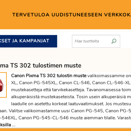
TERVETULOA UUDISTUNEESEEN VERKKO
KSET JA KAMPANJAT
ma TS 302 tulostimen muste
Canon Pixma TS 302 tulostin muste
valikoimassamme on 
XL, Canon PG-545XL, Canon CL-546, Canon CL-546-X
mustekasetteja että tarvikekasetteja. Tavanomaisessa toimis
alkuperäisistä mustekaseteista. Tosin usein alkuperäisiä mu
laadulle on asetettu korkeat laatuvaatimukset. Jos muste
aan. Valitse valikoimastamme uusi Canon PG-545, Canon P
-546XL, Canon PG-545-CL-546 muste aiemman tilalle. Varasto
ksilla
...