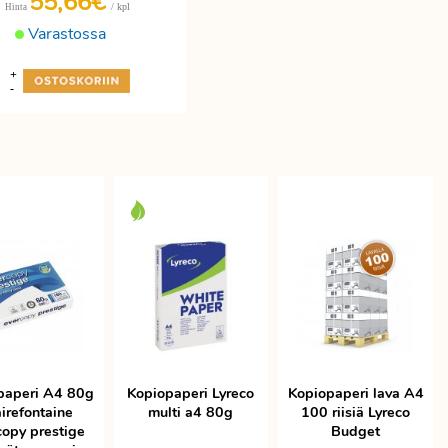
55,66€
/ kpl
Hinta
Varastossa
+
-
paperi A4 80g
Kopiopaperi Lyreco
Kopiopaperi lava A4
irefontaine
multi a4 80g
100 riisiä Lyreco
copy prestige
Budget