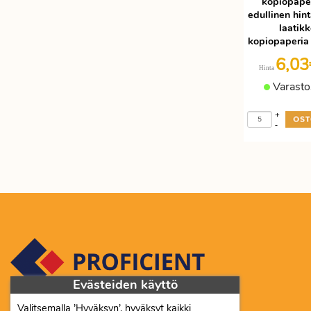
kopiopape
Etätyöhön
edullinen hinta
Värinauhat
laatik
Työkalut
kopiopaperia 
6,0
Hinta
Varasto
+
-
Evästeiden käyttö
Valitsemalla ’Hyväksyn’, hyväksyt kaikki
Proficient Co Oy FI07452333