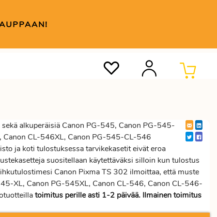
KAUPPAAN!
sekä alkuperäisiä Canon PG-545, Canon PG-545-
L, Canon CL-546XL, Canon PG-545-CL-546
to ja koti tulostuksessa tarvikekasetit eivät eroa
stekasetteja suositellaan käytettäväksi silloin kun tulostus
suihkutulostimesi Canon Pixma TS 302 ilmoittaa, että muste
G-545-XL, Canon PG-545XL, Canon CL-546, Canon CL-546-
tuotteilla
toimitus perille asti 1-2 päivää. Ilmainen toimitus