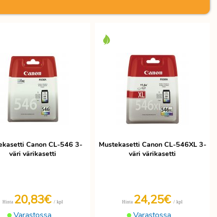
ekasetti Canon CL-546 3-
Mustekasetti Canon CL-546XL 3-
väri värikasetti
väri värikasetti
20,83€
24,25€
/ kpl
/ kpl
Hinta
Hinta
Varastossa
Varastossa