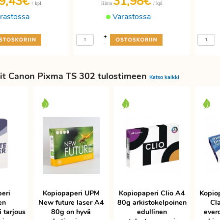
9,43€
31,98€
/ kpl
/ kpl
Hinta
rastossa
Varastossa
+
-
it Canon Pixma TS 302 tulostimeen
Katso kaikki
eri
Kopiopaperi UPM
Kopiopaperi Clio A4
Kopio
en
New future laser A4
80g arkistokelpoinen
Cla
 tarjous
80g on hyvä
edullinen
ever