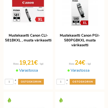
Mustekasetti Canon CLI-
Mustekasetti Canon PGI-
581BKXL , musta värikasetti
580PGBKXL musta
värikasetti
19,21€
24€
/ kpl
/ kpl
Hinta
Hinta
Varastossa
Varastossa
+
+
-
-