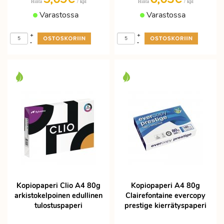
/ kpl
/ kpl
Hinta
Hinta
Varastossa
Varastossa
+
+
-
-
Kopiopaperi Clio A4 80g
Kopiopaperi A4 80g
arkistokelpoinen edullinen
Clairefontaine evercopy
tulostuspaperi
prestige kierrätyspaperi