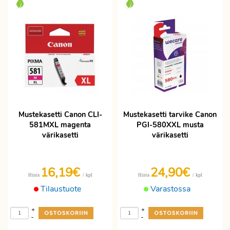
Mustekasetti Canon CLI-
Mustekasetti tarvike Canon
581MXL magenta
PGI-580XXL musta
värikasetti
värikasetti
16,19€
24,90€
/ kpl
/ kpl
Hinta
Hinta
Tilaustuote
Varastossa
+
+
-
-