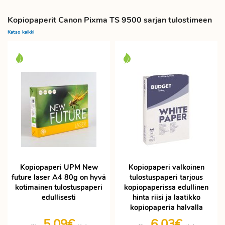
Kopiopaperit Canon Pixma TS 9500 sarjan tulostimeen
Katso kaikki
Kopiopaperi UPM New
Kopiopaperi valkoinen
future laser A4 80g on hyvä
tulostuspaperi tarjous
kotimainen tulostuspaperi
kopiopaperissa edullinen
edullisesti
hinta riisi ja laatikko
kopiopaperia halvalla
5,09€
6,03€