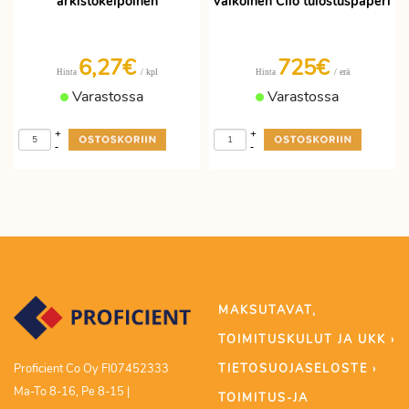
arkistokelpoinen
valkoinen Clio tulostuspaperi
6,27€
725€
/ kpl
/ erä
Hinta
Hinta
Varastossa
Varastossa
+
+
-
-
MAKSUTAVAT,
TOIMITUSKULUT JA UKK ›
TIETOSUOJASELOSTE ›
Proficient Co Oy FI07452333
Ma-To 8-16, Pe 8-15 |
TOIMITUS-JA