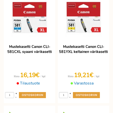
Mustekasetti Canon CLI-
Mustekasetti Canon CLI-
581CXL syaani värikasetti
581YXL keltainen värikasetti
16,19€
19,21€
/ kpl
/ kpl
Hinta
Hinta
Tilaustuote
Varastossa
+
+
-
-