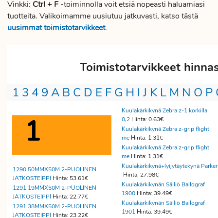
Vinkki:
Ctrl + F
-toiminnolla voit etsiä nopeasti haluamiasi
tuotteita. Valikoimamme uusiutuu jatkuvasti, katso tästä
uusimmat toimistotarvikkeet
.
Toimistotarvikkeet hinna
1
3
4
9
A
B
C
D
E
F
G
H
I
J
K
L
M
N
O
P
Kuulakärkikynä Zebra z-1 korkilla
1
0,2
Hinta: 0.63€
Kuulakärkikynä Zebra z-grip flight
me
Hinta: 1.31€
Kuulakärkikynä Zebra z-grip flight
me
Hinta: 1.31€
Kuulakärkikynä+lyijytäytekynä Parker
1290 50MMX50M 2-PUOLINEN
Hinta: 27.98€
JATKOSTEIPPI
Hinta: 53.61€
Kuulakärkikynän Säiliö Ballograf
1291 19MMX50M 2-PUOLINEN
1900
Hinta: 39.49€
JATKOSTEIPPI
Hinta: 22.77€
Kuulakärkikynän Säiliö Ballograf
1291 38MMX50M 2-PUOLINEN
1901
Hinta: 39.49€
JATKOSTEIPPI
Hinta: 23.22€