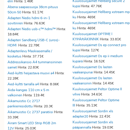
Kuulosuojaimet Hellberg secure 2
elin
Hinta: 1.46€
kypä
Hinta: 47.76€
Abena saapassuoja 38cm pituus
Kuulosuojaimet Hellberg xstream mp
50cm 50
Hinta: 51.17€
ku
Hinta: 465€
Adapteri Nedis hdmi 6-in-1
Kuulosuojaimet Hellberg xstream mp
sovitinren
Hinta: 76.63€
ku
Hinta: 465€
Adapteri Nedis usb-c™ hdmi™
Hinta:
Kuulosuojaimet OPTIME I
18.84€
KYPÄRÄKIINNIK
Hinta: 33.81€
Adapteri Sandberg USB-C (uros)-
Kuulosuojaimet Os ep connect pro
HDMI
Hinta: 22.78€
kypä
Hinta: 127€
Adapterilevy Maskiasemalle /
Kuulosuojaimet Os ep ii medium
kosketus
Hinta: 37.71€
kypärä
Hinta: 16.52€
Addressikansio A4 tummansininen
Kuulosuojaimet Os lasten
samet
Hinta: 22.83€
vaaleanpunai
Hinta: 14.45€
Aed-kyltti heijastava muovi a4
Hinta:
Kuulosuojaimet Os lasten
22.28€
vaaleansinin
Hinta: 14.45€
Aed-kyltti tarralla a4
Hinta: 8.06€
Kuulosuojaimet Peltor Optime II
Aida-kangas 110 cm x 5 m
vihre
Hinta: 34.61€
valkoinen
Hinta: 119.4€
Kuulosuojaimet Peltor Optime
Aikamuistio Cc 2717
III
Hinta: 35.13€
parikierresidottu
Hinta: 20.3€
Kuulosuojaimet Sordin xls
Aikamuistio Cc 2737 paratiisi
Hinta:
adapter20
Hinta: 22.41€
33.39€
Kuulosuojaimet Sordin xls
Airam Smart LED Strip RGB 2m
pääpannalla
Hinta: 19.03€
12V
Hinta: 25.03€