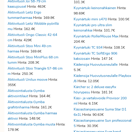
Aktiivituoli Joi 58-79 cm
101.3€
kaasujousel
Hinta: 463€
Kyynärtuki keinonahkainen
Hinta:
Aktiivituoli Leitz Ergo
98.69€
tummanharmaa
Hinta: 169.8€
Kyynärtuki mini s470
Hinta: 100.5€
Aktiivituoli Leitz Wobble pyörillä
Kyynärtuki pro ultra slim
mu
Hinta: 162.4€
keinonahkai
Hinta: 101.7€
Aktiivituoli Ongo Classic 42-64
Kyynärtuki RollerMouse Max
Hinta:
cm
Hinta: 429€
204.4€
Aktiivituoli Stoo Mini 49 cm
Kyynärtuki TC 934
Hinta: 108.1€
harmaa
Hinta: 169.6€
Kyynärtuki TC SoftErgo 906
Aktiivituoli Stoo MiniPlus 68 cm
kaksiosain
Hinta: 147.1€
tumm
Hinta: 208.3€
Kädensija Huovutusneulalle
Hinta:
Aktiivituoli Stoo Triangle 57-86 cm
5.3€
m
Hinta: 250.3€
Kädensija Huovutusneulalle Playbox
Aktiivituoli Unilux moove
Hinta:
/6
Hinta: 12.05€
355€
Kärcher sc 2 deluxe easyfix
Aktivointialusta Gymba
höyrypesu
Hinta: 181.1€
aktivointilaut
Hinta: 164.4€
Käsi- ja vartalovoide Provisor 200
Aktivointialusta Gymba
ml
Hinta: 6.15€
grafiitinharma
Hinta: 161.2€
Käsiastianpesuaine Suma Star D1
Aktivointialusta Gymba harmaa
6x1L
Hinta: 90.63€
aktivoi
Hinta: 148.5€
Käsiastianpesuaine Sun professional
Aktivointialusta Gymba musta
Hinta:
5
Hinta: 30.35€
178.9€
Käsiastianpesuaine Sure hand