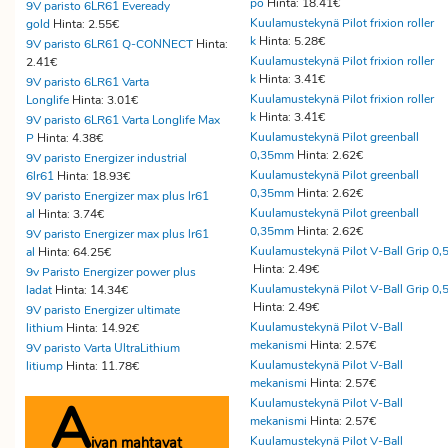
po
Hinta: 18.41€
9V paristo 6LR61 Eveready
Kuulamustekynä Pilot frixion roller
gold
Hinta: 2.55€
k
Hinta: 5.28€
9V paristo 6LR61 Q-CONNECT
Hinta:
Kuulamustekynä Pilot frixion roller
2.41€
k
Hinta: 3.41€
9V paristo 6LR61 Varta
Kuulamustekynä Pilot frixion roller
Longlife
Hinta: 3.01€
k
Hinta: 3.41€
9V paristo 6LR61 Varta Longlife Max
Kuulamustekynä Pilot greenball
P
Hinta: 4.38€
0,35mm
Hinta: 2.62€
9V paristo Energizer industrial
Kuulamustekynä Pilot greenball
6lr61
Hinta: 18.93€
0,35mm
Hinta: 2.62€
9V paristo Energizer max plus lr61
Kuulamustekynä Pilot greenball
al
Hinta: 3.74€
0,35mm
Hinta: 2.62€
9V paristo Energizer max plus lr61
Kuulamustekynä Pilot V-Ball Grip 0,
al
Hinta: 64.25€
Hinta: 2.49€
9v Paristo Energizer power plus
Kuulamustekynä Pilot V-Ball Grip 0,
ladat
Hinta: 14.34€
Hinta: 2.49€
9V paristo Energizer ultimate
Kuulamustekynä Pilot V-Ball
lithium
Hinta: 14.92€
mekanismi
Hinta: 2.57€
9V paristo Varta UltraLithium
Kuulamustekynä Pilot V-Ball
litiump
Hinta: 11.78€
mekanismi
Hinta: 2.57€
A
Kuulamustekynä Pilot V-Ball
mekanismi
Hinta: 2.57€
ivan mahtavat
Kuulamustekynä Pilot V-Ball