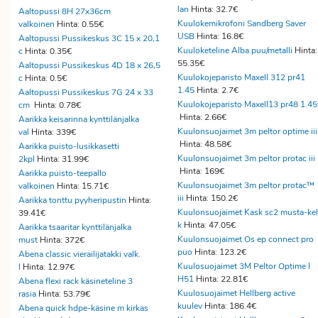
lan
Hinta: 32.7€
Aaltopussi 8H 27x36cm
Kuulokemikrofoni Sandberg Saver
valkoinen
Hinta: 0.55€
USB
Hinta: 16.8€
Aaltopussi Pussikeskus 3C 15 x 20,1
Kuuloketeline Alba puu/metalli
Hinta:
c
Hinta: 0.35€
55.35€
Aaltopussi Pussikeskus 4D 18 x 26,5
Kuulokojeparisto Maxell 312 pr41
c
Hinta: 0.5€
1.45
Hinta: 2.7€
Aaltopussi Pussikeskus 7G 24 x 33
Kuulokojeparisto Maxell13 pr48 1.45
cm
Hinta: 0.78€
Hinta: 2.66€
Aarikka keisarinna kynttilänjalka
Kuulonsuojaimet 3m peltor optime iii
val
Hinta: 339€
Hinta: 48.58€
Aarikka puisto-lusikkasetti
Kuulonsuojaimet 3m peltor protac iii
2kpl
Hinta: 31.99€
Hinta: 169€
Aarikka puisto-teepallo
Kuulonsuojaimet 3m peltor protac™
valkoinen
Hinta: 15.71€
iii
Hinta: 150.2€
Aarikka tonttu pyyheripustin
Hinta:
Kuulonsuojaimet Kask sc2 musta-kel
39.41€
k
Hinta: 47.05€
Aarikka tsaaritar kynttilänjalka
Kuulonsuojaimet Os ep connect pro
must
Hinta: 372€
puo
Hinta: 123.2€
Abena classic vierailijatakki valk.
Kuulosuojaimet 3M Peltor Optime I
l
Hinta: 12.97€
H51
Hinta: 22.81€
Abena flexi rack käsineteline 3
Kuulosuojaimet Hellberg active
rasia
Hinta: 53.79€
kuulev
Hinta: 186.4€
Abena quick hdpe-käsine m kirkas