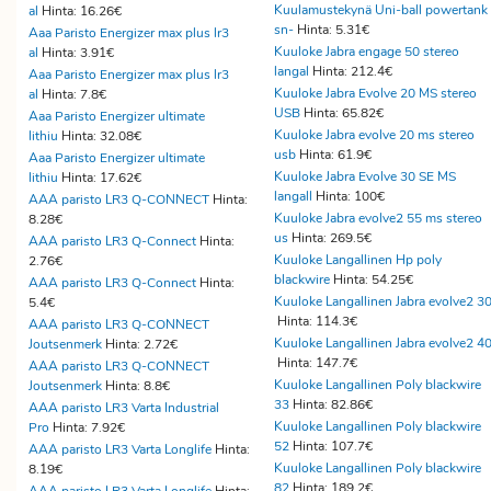
Kuulamustekynä Uni-ball powertank
al
Hinta: 16.26€
sn-
Hinta: 5.31€
Aaa Paristo Energizer max plus lr3
Kuuloke Jabra engage 50 stereo
al
Hinta: 3.91€
langal
Hinta: 212.4€
Aaa Paristo Energizer max plus lr3
Kuuloke Jabra Evolve 20 MS stereo
al
Hinta: 7.8€
USB
Hinta: 65.82€
Aaa Paristo Energizer ultimate
Kuuloke Jabra evolve 20 ms stereo
lithiu
Hinta: 32.08€
usb
Hinta: 61.9€
Aaa Paristo Energizer ultimate
Kuuloke Jabra Evolve 30 SE MS
lithiu
Hinta: 17.62€
langall
Hinta: 100€
AAA paristo LR3 Q-CONNECT
Hinta:
Kuuloke Jabra evolve2 55 ms stereo
8.28€
us
Hinta: 269.5€
AAA paristo LR3 Q-Connect
Hinta:
Kuuloke Langallinen Hp poly
2.76€
blackwire
Hinta: 54.25€
AAA paristo LR3 Q-Connect
Hinta:
Kuuloke Langallinen Jabra evolve2 3
5.4€
Hinta: 114.3€
AAA paristo LR3 Q-CONNECT
Kuuloke Langallinen Jabra evolve2 4
Joutsenmerk
Hinta: 2.72€
Hinta: 147.7€
AAA paristo LR3 Q-CONNECT
Kuuloke Langallinen Poly blackwire
Joutsenmerk
Hinta: 8.8€
33
Hinta: 82.86€
AAA paristo LR3 Varta Industrial
Kuuloke Langallinen Poly blackwire
Pro
Hinta: 7.92€
52
Hinta: 107.7€
AAA paristo LR3 Varta Longlife
Hinta:
Kuuloke Langallinen Poly blackwire
8.19€
82
Hinta: 189.2€