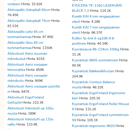
viridianv
Hinta: 15.92€
KYOCERA TK-1160 LASERVÄRI
Aktiivipallo Getupball 65cm
Hinta:
BLACK 7,2
Hinta: 124.2€
76.45€
Kyretti KAI 4 mm rengaspäinen
Aktiivipallo Getupball 75cm
Hinta:
steriil
Hinta: 4.28€
81.51€
Kyretti KAI 7 mm rengaspäinen
Aktiivipallo Leitz 65 cm
steriil
Hinta: 96.37€
tummanharmaa
Hinta: 97.85€
Kytkin Tp-link tl-sg108-8 8-
Aktiivipallo Stoo 65 cm
porttinen
Hinta: 44.34€
tummanharmaa
Hinta: 1150€
Kyynärsauva 96-119cm 100kg
Hinta
Aktiivituoli Aeris muvman
31.2€
mikrokuituk
Hinta: 631€
Kyynärtuki 8805 symmetrinen
Hinta:
Aktiivituoli Aeris swopper
90.5€
keinonahka
Hinta: 859€
Kyynärtuki Bakkerelkhuizen
Hinta:
Aktiivituoli Aeris swopper
204.9€
mikrokuitu
Hinta: 909€
Kyynärtuki Contour Balance
Aktiivituoli Aeris swopper pyörillä
musta
Hinta: 46.32€
m
Hinta: 947€
Kyynärtuki ErgoFinland Ergonomic
Aktiivituoli ErgoFinland
kein
Hinta: 105.1€
GetUpSit
Hinta: 210.3€
Kyynärtuki ErgoFinland Roller Mouse
Aktiivituoli Interstuhl up 100u
R
Hinta: 115.2€
musta
Hinta: 189€
Kyynärtuki ErgoFinland symmetrinen
Aktiivituoli Interstuhl up 110u
59
Hinta: 105.1€
valko
Hinta: 133.9€
Kyynärtuki ergonomic 8820
Hinta: