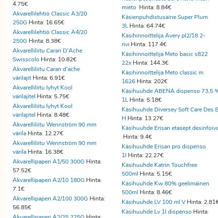
4.75€
mieto
Hinta: 8.84€
Akvarellilehtiö Classic A3/20
Käsienpuhdistusaine Super Plum
250G
Hinta: 16.65€
3L
Hinta: 64.74€
Akvarellilehtiö Classic A4/20
Käsihinnoittelija Avery pl2/18 2-
250G
Hinta: 8.38€
rivi
Hinta: 117.4€
Akvarelliliitu Caran D'Ache
Käsihinnoittelija Meto basic s822
Swisscolo
Hinta: 10.82€
22x
Hinta: 144.3€
Akvarelliliitu Caran d'ache
Käsihinnoittelija Meto classic m
värilajit
Hinta: 6.91€
1626
Hinta: 202€
Akvarelliliitu lyhyt Kool
Käsihuuhde ABENA dispenso 73,5 
värilajitel
Hinta: 5.75€
1L
Hinta: 5.18€
Akvarelliliitu lyhyt Kool
Käsihuuhde Diversey Soft Care Des 
värilajitel
Hinta: 8.48€
H
Hinta: 13.27€
Akvarelliliitu Wennström 90 mm
Käsihuuhde Erisan etasept desinfoiv
värila
Hinta: 12.27€
Hinta: 9.4€
Akvarelliliitu Wennström 90 mm
Käsihuuhde Erisan pro dispenso
värila
Hinta: 16.38€
1l
Hinta: 22.27€
Akvarellipaperi A1/50 300G
Hinta:
Käsihuuhde Katrin Touchfree
57.52€
500ml
Hinta: 5.15€
Akvarellipaperi A2/10 180G
Hinta:
Käsihuuhde Kw 80% geelimäinen
7.1€
500ml
Hinta: 8.46€
Akvarellipaperi A2/100 300G
Hinta:
Käsihuuhde LV 100 ml V
Hinta: 2.81
56.85€
Käsihuuhde Lv 1l dispenso
Hinta:
Akvarellipaperi A2/25 225G
Hinta: