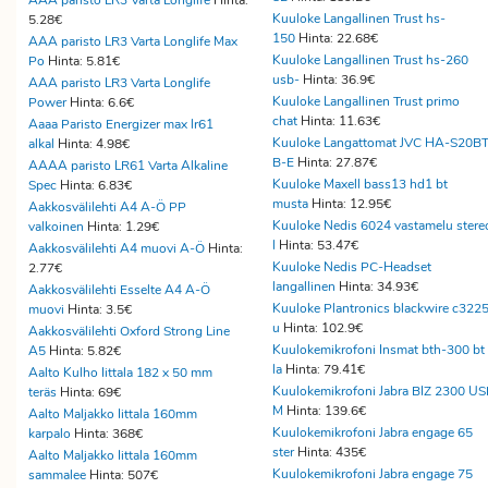
AAA paristo LR3 Varta Longlife
Hinta:
Kuuloke Langallinen Trust hs-
5.28€
150
Hinta: 22.68€
AAA paristo LR3 Varta Longlife Max
Kuuloke Langallinen Trust hs-260
Po
Hinta: 5.81€
usb-
Hinta: 36.9€
AAA paristo LR3 Varta Longlife
Kuuloke Langallinen Trust primo
Power
Hinta: 6.6€
chat
Hinta: 11.63€
Aaaa Paristo Energizer max lr61
Kuuloke Langattomat JVC HA-S20BT
alkal
Hinta: 4.98€
B-E
Hinta: 27.87€
AAAA paristo LR61 Varta Alkaline
Kuuloke Maxell bass13 hd1 bt
Spec
Hinta: 6.83€
musta
Hinta: 12.95€
Aakkosvälilehti A4 A-Ö PP
Kuuloke Nedis 6024 vastamelu stere
valkoinen
Hinta: 1.29€
l
Hinta: 53.47€
Aakkosvälilehti A4 muovi A-Ö
Hinta:
Kuuloke Nedis PC-Headset
2.77€
langallinen
Hinta: 34.93€
Aakkosvälilehti Esselte A4 A-Ö
Kuuloke Plantronics blackwire c322
muovi
Hinta: 3.5€
u
Hinta: 102.9€
Aakkosvälilehti Oxford Strong Line
Kuulokemikrofoni Insmat bth-300 bt
A5
Hinta: 5.82€
la
Hinta: 79.41€
Aalto Kulho Iittala 182 x 50 mm
Kuulokemikrofoni Jabra BIZ 2300 U
teräs
Hinta: 69€
M
Hinta: 139.6€
Aalto Maljakko Iittala 160mm
Kuulokemikrofoni Jabra engage 65
karpalo
Hinta: 368€
ster
Hinta: 435€
Aalto Maljakko Iittala 160mm
Kuulokemikrofoni Jabra engage 75
sammalee
Hinta: 507€