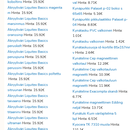
koboltins
Hinta: 15.92€
val
Hinta: 8.71€
Akryyliväri Liquitex Basics magenta
Kynäpurkki Palaset p-02 boksi s
m
Hinta: 15.92€
65x65
Hinta: 5.16€
Akryyliväri Liquitex Basics
Kynäpurkki pikkulaatikko Palaset p-
marsinmus
Hinta: 15.92€
04
Hinta: 8.83€
Akryyliväri Liquitex Basics
Kynätasku PVC valkoinen
Hinta:
oranssinp
Hinta: 15.92€
1.01€
Akryyliväri Liquitex Basics
Kynätasku valkoinen
Hinta: 1.42€
peruskelt
Hinta: 15.92€
Kynätaskusuoja id-kortille 85x157m
Akryyliväri Liquitex Basics
v
Hinta: 2.64€
peruspuna
Hinta: 15.92€
Kynäteline Cep magneettinen
Akryyliväri Liquitex Basics
valkotaul
Hinta: 12.28€
perussini
Hinta: 15.92€
Kynäteline Cep valkotauluun
Akryyliväri Liquitex Basics poltettu
magneetti
Hinta: 10.39€
Hinta: 15.92€
Kynäteline Cep valkotauluun
Akryyliväri Liquitex Basics
magneetti
Hinta: 11.96€
sitruunan
Hinta: 15.92€
Kynäteline Exacompta skandi
Hinta:
Akryyliväri Liquitex Basics
6.77€
taivaansi
Hinta: 15.92€
Kynäteline magneettinen Edding
Akryyliväri Liquitex Basics
neljäl
Hinta: 13.71€
titaaninv
Hinta: 15.92€
Kynätuki Kum värilajitelma 5
Akryyliväri Liquitex Basics
kpl
Hinta: 6.51€
ultramari
Hinta: 15.92€
Kyocera TK 7310 musta
Hinta:
Akryyliväri Liquitex Basics
121.1€