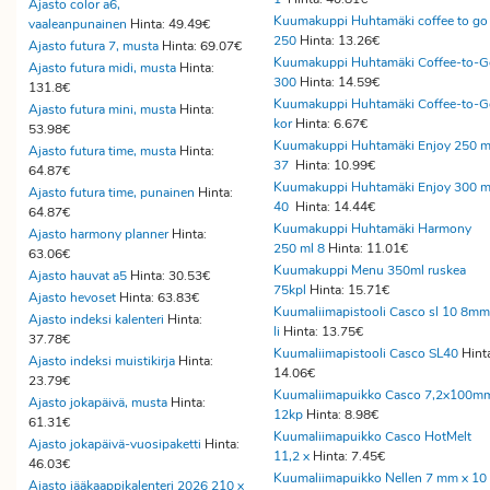
Ajasto color a6,
Kuumakuppi Huhtamäki coffee to go
vaaleanpunainen
Hinta: 49.49€
250
Hinta: 13.26€
Ajasto futura 7, musta
Hinta: 69.07€
Kuumakuppi Huhtamäki Coffee-to-G
Ajasto futura midi, musta
Hinta:
300
Hinta: 14.59€
131.8€
Kuumakuppi Huhtamäki Coffee-to-G
Ajasto futura mini, musta
Hinta:
kor
Hinta: 6.67€
53.98€
Kuumakuppi Huhtamäki Enjoy 250 m
Ajasto futura time, musta
Hinta:
37
Hinta: 10.99€
64.87€
Kuumakuppi Huhtamäki Enjoy 300 m
Ajasto futura time, punainen
Hinta:
40
Hinta: 14.44€
64.87€
Kuumakuppi Huhtamäki Harmony
Ajasto harmony planner
Hinta:
250 ml 8
Hinta: 11.01€
63.06€
Kuumakuppi Menu 350ml ruskea
Ajasto hauvat a5
Hinta: 30.53€
75kpl
Hinta: 15.71€
Ajasto hevoset
Hinta: 63.83€
Kuumaliimapistooli Casco sl 10 8mm
Ajasto indeksi kalenteri
Hinta:
li
Hinta: 13.75€
37.78€
Kuumaliimapistooli Casco SL40
Hint
Ajasto indeksi muistikirja
Hinta:
14.06€
23.79€
Kuumaliimapuikko Casco 7,2x100m
Ajasto jokapäivä, musta
Hinta:
12kp
Hinta: 8.98€
61.31€
Kuumaliimapuikko Casco HotMelt
Ajasto jokapäivä-vuosipaketti
Hinta:
11,2 x
Hinta: 7.45€
46.03€
Kuumaliimapuikko Nellen 7 mm x 10
Ajasto jääkaappikalenteri 2026 210 x