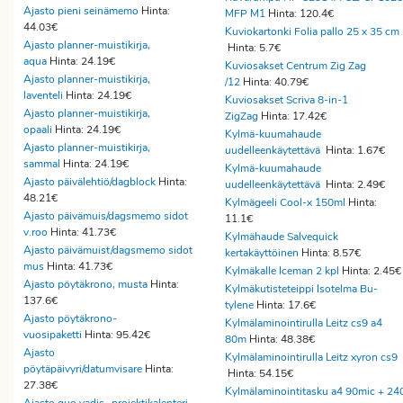
Ajasto pieni seinämemo
Hinta:
MFP M1
Hinta: 120.4€
44.03€
Kuviokartonki Folia pallo 25 x 35 cm
Ajasto planner-muistikirja,
Hinta: 5.7€
aqua
Hinta: 24.19€
Kuviosakset Centrum Zig Zag
Ajasto planner-muistikirja,
/12
Hinta: 40.79€
laventeli
Hinta: 24.19€
Kuviosakset Scriva 8-in-1
Ajasto planner-muistikirja,
ZigZag
Hinta: 17.42€
opaali
Hinta: 24.19€
Kylmä-kuumahaude
Ajasto planner-muistikirja,
uudelleenkäytettävä
Hinta: 1.67€
sammal
Hinta: 24.19€
Kylmä-kuumahaude
Ajasto päivälehtiö/dagblock
Hinta:
uudelleenkäytettävä
Hinta: 2.49€
48.21€
Kylmägeeli Cool-x 150ml
Hinta:
Ajasto päivämuis/dagsmemo sidot
11.1€
v.roo
Hinta: 41.73€
Kylmähaude Salvequick
Ajasto päivämuist/dagsmemo sidot
kertakäyttöinen
Hinta: 8.57€
mus
Hinta: 41.73€
Kylmäkalle Iceman 2 kpl
Hinta: 2.45
Ajasto pöytäkrono, musta
Hinta:
Kylmäkutisteteippi Isotelma Bu-
137.6€
tylene
Hinta: 17.6€
Ajasto pöytäkrono-
Kylmälaminointirulla Leitz cs9 a4
vuosipaketti
Hinta: 95.42€
80m
Hinta: 48.38€
Ajasto
Kylmälaminointirulla Leitz xyron cs9
pöytäpäivyri/datumvisare
Hinta:
Hinta: 54.15€
27.38€
Kylmälaminointitasku a4 90mic + 24