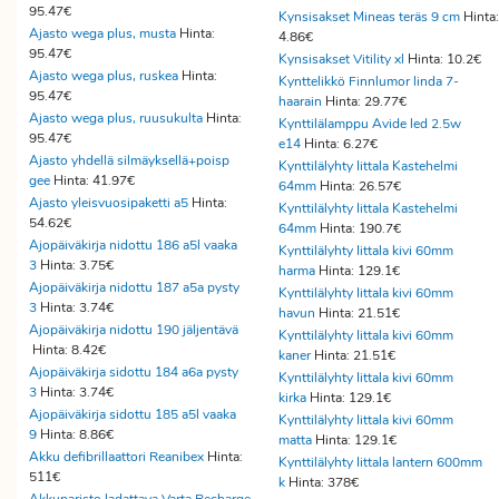
95.47€
Kynsisakset Mineas teräs 9 cm
Hinta:
Ajasto wega plus, musta
Hinta:
4.86€
95.47€
Kynsisakset Vitility xl
Hinta: 10.2€
Ajasto wega plus, ruskea
Hinta:
Kynttelikkö Finnlumor linda 7-
95.47€
haarain
Hinta: 29.77€
Ajasto wega plus, ruusukulta
Hinta:
Kynttilälamppu Avide led 2.5w
95.47€
e14
Hinta: 6.27€
Ajasto yhdellä silmäyksellä+poisp
Kynttilälyhty Iittala Kastehelmi
gee
Hinta: 41.97€
64mm
Hinta: 26.57€
Ajasto yleisvuosipaketti a5
Hinta:
Kynttilälyhty Iittala Kastehelmi
54.62€
64mm
Hinta: 190.7€
Ajopäiväkirja nidottu 186 a5l vaaka
Kynttilälyhty Iittala kivi 60mm
3
Hinta: 3.75€
harma
Hinta: 129.1€
Ajopäiväkirja nidottu 187 a5a pysty
Kynttilälyhty Iittala kivi 60mm
3
Hinta: 3.74€
havun
Hinta: 21.51€
Ajopäiväkirja nidottu 190 jäljentävä
Kynttilälyhty Iittala kivi 60mm
Hinta: 8.42€
kaner
Hinta: 21.51€
Ajopäiväkirja sidottu 184 a6a pysty
Kynttilälyhty Iittala kivi 60mm
3
Hinta: 3.74€
kirka
Hinta: 129.1€
Ajopäiväkirja sidottu 185 a5l vaaka
Kynttilälyhty Iittala kivi 60mm
9
Hinta: 8.86€
matta
Hinta: 129.1€
Akku defibrillaattori Reanibex
Hinta:
Kynttilälyhty Iittala lantern 600mm
511€
k
Hinta: 378€