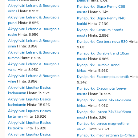
pellava
Hinta: 5.6€
Akryyliväri Lefranc & Bourgeois
Kynäpurkki Bigso Penny C68
orans
Hinta: 8.95€
musta
Hinta: 5.14€
Akryyliväri Lefranc & Bourgeois
Kynäpurkki Bigso Penny N40
punai
Hinta: 8.95€
korkki
Hinta: 7.13€
Akryyliväri Lefranc & Bourgeois
Kynäpurkki Centrum Forofis
ruske
Hinta: 8.95€
musta
Hinta: 2.89€
Akryyliväri Lefranc & Bourgeois
Kynäpurkki Cep terra nova 530
Hinta
sinin
Hinta: 8.95€
9.6€
Akryyliväri Lefranc & Bourgeois
Kynäpurkki Durable trend 10cm
tumma
Hinta: 8.95€
musta
Hinta: 6.96€
Akryyliväri Lefranc & Bourgeois
Kynäpurkki Durable Trend
valko
Hinta: 8.95€
kirkas
Hinta: 5.93€
Akryyliväri Lefranc & Bourgeois
Kynäpurkki Exacompta autentik
Hinta
vihre
Hinta: 8.95€
9.14€
Akryyliväri Liquitex Basics
Kynäpurkki Exacompta forever
kadmiumin
Hinta: 15.92€
musta
Hinta: 10.99€
Akryyliväri Liquitex Basics
Kynäpurkki Lyreco 74x74x95mm
kadmiumin
Hinta: 15.92€
kirkas
Hinta: 4.01€
Akryyliväri Liquitex Basics
Kynäpurkki Lyreco 74x74x95mm
keltainen
Hinta: 15.92€
musta
Hinta: 3.9€
Akryyliväri Liquitex Basics
Kynäpurkki Lyreco magneettinen
keltaokra
Hinta: 15.92€
valkoi
Hinta: 28.37€
Akryyliväri Liquitex Basics
Kynäpurkki magneettinen Bi-Office