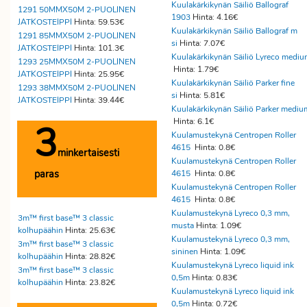
Kuulakärkikynän Säiliö Ballograf
1291 50MMX50M 2-PUOLINEN
1903
Hinta: 4.16€
JATKOSTEIPPI
Hinta: 59.53€
Kuulakärkikynän Säiliö Ballograf m
1291 85MMX50M 2-PUOLINEN
si
Hinta: 7.07€
JATKOSTEIPPI
Hinta: 101.3€
Kuulakärkikynän Säiliö Lyreco medi
1293 25MMX50M 2-PUOLINEN
Hinta: 1.79€
JATKOSTEIPPI
Hinta: 25.95€
Kuulakärkikynän Säiliö Parker fine
1293 38MMX50M 2-PUOLINEN
si
Hinta: 5.81€
JATKOSTEIPPI
Hinta: 39.44€
Kuulakärkikynän Säiliö Parker mediu
Hinta: 6.1€
3
Kuulamustekynä Centropen Roller
4615
Hinta: 0.8€
minkertaisesti
Kuulamustekynä Centropen Roller
paras
4615
Hinta: 0.8€
Kuulamustekynä Centropen Roller
4615
Hinta: 0.8€
Kuulamustekynä Lyreco 0,3 mm,
3m™ first base™ 3 classic
musta
Hinta: 1.09€
kolhupäähin
Hinta: 25.63€
Kuulamustekynä Lyreco 0,3 mm,
3m™ first base™ 3 classic
sininen
Hinta: 1.09€
kolhupäähin
Hinta: 28.82€
Kuulamustekynä Lyreco liquid ink
3m™ first base™ 3 classic
0,5m
Hinta: 0.83€
kolhupäähin
Hinta: 23.82€
Kuulamustekynä Lyreco liquid ink
0,5m
Hinta: 0.72€