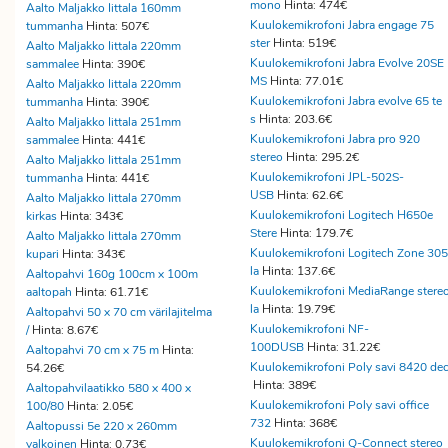
mono
Hinta: 474€
Aalto Maljakko Iittala 160mm
Kuulokemikrofoni Jabra engage 75
tummanha
Hinta: 507€
ster
Hinta: 519€
Aalto Maljakko Iittala 220mm
Kuulokemikrofoni Jabra Evolve 20SE
sammalee
Hinta: 390€
MS
Hinta: 77.01€
Aalto Maljakko Iittala 220mm
Kuulokemikrofoni Jabra evolve 65 te
tummanha
Hinta: 390€
s
Hinta: 203.6€
Aalto Maljakko Iittala 251mm
Kuulokemikrofoni Jabra pro 920
sammalee
Hinta: 441€
stereo
Hinta: 295.2€
Aalto Maljakko Iittala 251mm
Kuulokemikrofoni JPL-502S-
tummanha
Hinta: 441€
USB
Hinta: 62.6€
Aalto Maljakko Iittala 270mm
Kuulokemikrofoni Logitech H650e
kirkas
Hinta: 343€
Stere
Hinta: 179.7€
Aalto Maljakko Iittala 270mm
Kuulokemikrofoni Logitech Zone 305
kupari
Hinta: 343€
la
Hinta: 137.6€
Aaltopahvi 160g 100cm x 100m
Kuulokemikrofoni MediaRange stere
aaltopah
Hinta: 61.71€
la
Hinta: 19.79€
Aaltopahvi 50 x 70 cm värilajitelma
Kuulokemikrofoni NF-
/
Hinta: 8.67€
100DUSB
Hinta: 31.22€
Aaltopahvi 70 cm x 75 m
Hinta:
Kuulokemikrofoni Poly savi 8420 dec
54.26€
Hinta: 389€
Aaltopahvilaatikko 580 x 400 x
Kuulokemikrofoni Poly savi office
100/80
Hinta: 2.05€
732
Hinta: 368€
Aaltopussi 5e 220 x 260mm
Kuulokemikrofoni Q-Connect stereo
valkoinen
Hinta: 0.73€