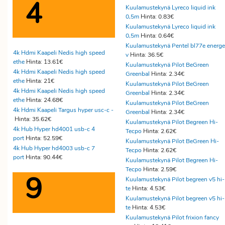
4
Kuulamustekynä Lyreco liquid ink
0,5m
Hinta: 0.83€
Kuulamustekynä Lyreco liquid ink
0,5m
Hinta: 0.64€
Kuulamustekynä Pentel bl77e energe
4k Hdmi Kaapeli Nedis high speed
v
Hinta: 36.5€
ethe
Hinta: 13.61€
Kuulamustekynä Pilot BeGreen
4k Hdmi Kaapeli Nedis high speed
Greenbal
Hinta: 2.34€
ethe
Hinta: 21€
Kuulamustekynä Pilot BeGreen
4k Hdmi Kaapeli Nedis high speed
Greenbal
Hinta: 2.34€
ethe
Hinta: 24.68€
Kuulamustekynä Pilot BeGreen
4k Hdmi Kaapeli Targus hyper usc-c -
Greenbal
Hinta: 2.34€
Hinta: 35.62€
Kuulamustekynä Pilot Begreen Hi-
4k Hub Hyper hd4001 usb-c 4
Tecpo
Hinta: 2.62€
port
Hinta: 52.59€
Kuulamustekynä Pilot BeGreen Hi-
4k Hub Hyper hd4003 usb-c 7
Tecpo
Hinta: 2.62€
port
Hinta: 90.44€
Kuulamustekynä Pilot Begreen Hi-
Tecpo
Hinta: 2.59€
9
Kuulamustekynä Pilot begreen v5 hi-
te
Hinta: 4.53€
Kuulamustekynä Pilot begreen v5 hi-
te
Hinta: 4.53€
Kuulamustekynä Pilot frixion fancy