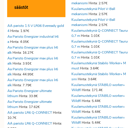
mekanismi
Hinta: 2.57€
säästöt
Kuulamustekynä Pilot V-Ball
mekanismi
Hinta: 2.57€
Kuulamustekynä Pilot V-Ball
mekanismi
Hinta: 2.57€
AA paristo 1.5 V LR06 Eveready gold
Kuulamustekynä Q-CONNECT Tauru
4
Hinta: 1.97€
0,7 m
Hinta: 1.01€
Aa Paristo Energizer industrial lr6
Kuulamustekynä Q-CONNECT Tauru
a
Hinta: 4.05€
0,7 m
Hinta: 1.01€
Aa Paristo Energizer max plus lr6
Kuulamustekynä Q-CONNECT Tauru
alk
Hinta: 16.27€
0,7 m
Hinta: 1.01€
Aa Paristo Energizer max plus lr6
Kuulamustekynä Stabilo Worker+ M
alk
Hinta: 3.91€
must
Hinta: 3.64€
Aa Paristo Energizer max plus lr6
Kuulamustekynä Stabilo Worker+ M
alk
Hinta: 44.95€
sini
Hinta: 3.64€
Aa Paristo Energizer max plus lr6
Kuulamustekynä STABILO worker+
alk
Hinta: 7.79€
Wildfl
Hinta: 171.4€
Aa Paristo Energizer ultimate
Kuulamustekynä STABILO worker+
lithium
Hinta: 33.8€
Wildfl
Hinta: 5.44€
Aa Paristo Energizer ultimate
Kuulamustekynä STABILO worker+
lithium
Hinta: 17.62€
Wildfl
Hinta: 5.44€
AA paristo LR6 Q-CONNECT
Hinta:
Kuulamustekynä STABILO worker+
10.7€
Wildfl
Hinta: 5.44€
AA paristo LR6 Q-CONNECT
Hinta: