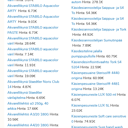
väril
Hinta: 5.87€
autom
Hinta: 278.1€
Akvarellikynä STABILO Aquacolor
Käsidesiannostelija Saippua- ja S4
ARTY
Hinta: 6.73€
To
Hinta: 54.36€
Akvarellikynä STABILO Aquacolor
Käsidesiannostelija Saippua- ja S4
ARTY
Hinta: 9.01€
To
Hinta: 54.36€
Akvarellikynä STABILO aquacolor
Käsidesiannostelija Saippua- ja Tork
PASTE
Hinta: 6.73€
Hinta: 44.92€
Akvarellikynä STABILO aquacolor
Käsidesiannostelijan Sumutinpää
väril
Hinta: 28.64€
Hinta: 7.89€
Akvarellikynä STABILO aquacolor
Käsidesiteline jalalla
väril
Hinta: 7.14€
pumppupullolle
Hinta: 60.75€
Akvarellikynä STABILO aquacolor
Käsiendesinfiointivaahto Tork S4
väril
Hinta: 11.91€
5204
Hinta: 22.59€
Akvarellikynä STABILO aquacolor
Käsienpesuaine Sterisol® 4440
väril
Hinta: 19.09€
origina
Hinta: 60.99€
Akvarellikynä Staedtler Noris Club
Käsienpesuaine Sterisol® 4481
14
Hinta: 4.87€
origina
Hinta: 13.24€
Akvarellikynä Staedtler
Käsienpesuneste LUX 500 ml
Hinta:
värilajitelma
Hinta: 6.65€
6.07€
Akvarellilehtiö a3 250g, 40
Käsienpesuneste LUX 5L
Hinta:
arkkia
Hinta: 17.66€
23.02€
Akvarellilehtiö A3/20 180G
Hinta:
Käsienpesuneste Soft care sensitive
10.56€
0
Hinta: 74.91€
Akvarellilehtiö A4/20 180G
Hinta:
Käsienpesuneste Sure hand wash