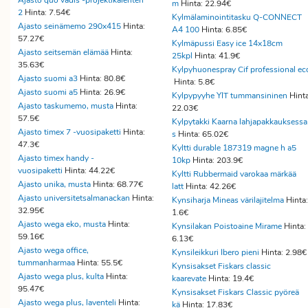
Ajasto quo vadis -projektikalenteri
m
Hinta: 22.94€
2
Hinta: 7.54€
Kylmälaminointitasku Q-CONNECT
Ajasto seinämemo 290x415
Hinta:
A4 100
Hinta: 6.85€
57.27€
Kylmäpussi Easy ice 14x18cm
Ajasto seitsemän elämää
Hinta:
25kpl
Hinta: 41.9€
35.63€
Kylpyhuonespray Cif professional ec
Ajasto suomi a3
Hinta: 80.8€
Hinta: 5.8€
Ajasto suomi a5
Hinta: 26.9€
Kylpypyyhe YIT tummansininen
Hinta
Ajasto taskumemo, musta
Hinta:
22.03€
57.5€
Kylpytakki Kaarna lahjapakkauksessa
Ajasto timex 7 -vuosipaketti
Hinta:
s
Hinta: 65.02€
47.3€
Kyltti durable 187319 magne h a5
Ajasto timex handy -
10kp
Hinta: 203.9€
vuosipaketti
Hinta: 44.22€
Kyltti Rubbermaid varokaa märkää
Ajasto unika, musta
Hinta: 68.77€
latt
Hinta: 42.26€
Ajasto universitetsalmanackan
Hinta:
Kynsiharja Mineas värilajitelma
Hinta:
32.95€
1.6€
Ajasto wega eko, musta
Hinta:
Kynsilakan Poistoaine Mirame
Hinta:
59.16€
6.13€
Ajasto wega office,
Kynsileikkuri Ibero pieni
Hinta: 2.98
tummanharmaa
Hinta: 55.5€
Kynsisakset Fiskars classic
Ajasto wega plus, kulta
Hinta:
kaarevate
Hinta: 19.4€
95.47€
Kynsisakset Fiskars Classic pyöreä
Ajasto wega plus, laventeli
Hinta:
kä
Hinta: 17.83€