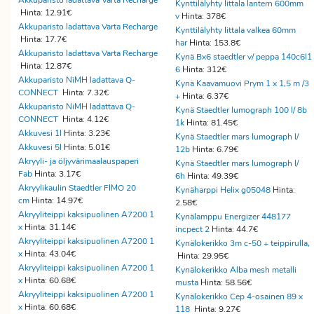
Akkuparisto ladattava Varta Recharge
Kynttilälyhty Iittala lantern 600mm
Hinta: 12.91€
v
Hinta: 378€
Akkuparisto ladattava Varta Recharge
Kynttilälyhty Iittala valkea 60mm
Hinta: 17.7€
har
Hinta: 153.8€
Akkuparisto ladattava Varta Recharge
Kynä Bx6 staedtler v/ peppa 140c6l1
Hinta: 12.87€
6
Hinta: 312€
Akkuparisto NiMH ladattava Q-
Kynä Kaavamuovi Prym 1 x 1,5 m /3
CONNECT
Hinta: 7.32€
+
Hinta: 6.37€
Akkuparisto NiMH ladattava Q-
Kynä Staedtler lumograph 100 l/ 8b
CONNECT
Hinta: 4.12€
1k
Hinta: 81.45€
Akkuvesi 1l
Hinta: 3.23€
Kynä Staedtler mars lumograph l/
Akkuvesi 5l
Hinta: 5.01€
12b
Hinta: 6.79€
Akryyli- ja öljyvärimaalauspaperi
Kynä Staedtler mars lumograph l/
Fab
Hinta: 3.17€
6h
Hinta: 49.39€
Akryylikaulin Staedtler FIMO 20
Kynäharppi Helix g05048
Hinta:
cm
Hinta: 14.97€
2.58€
Akryyliteippi kaksipuolinen A7200 1
Kynälamppu Energizer 448177
x
Hinta: 31.14€
incpect 2
Hinta: 44.7€
Akryyliteippi kaksipuolinen A7200 1
Kynälokerikko 3m c-50 + teippirulla,
x
Hinta: 43.04€
Hinta: 29.95€
Akryyliteippi kaksipuolinen A7200 1
Kynälokerikko Alba mesh metalli
x
Hinta: 60.68€
musta
Hinta: 58.56€
Akryyliteippi kaksipuolinen A7200 1
Kynälokerikko Cep 4-osainen 89 x
x
Hinta: 60.68€
118
Hinta: 9.27€