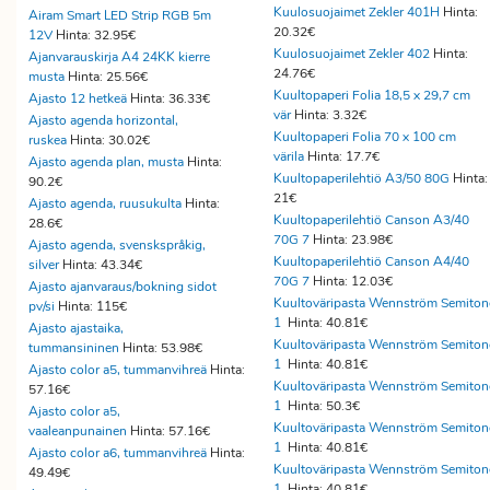
Kuulosuojaimet Zekler 401H
Hinta:
Airam Smart LED Strip RGB 5m
20.32€
12V
Hinta: 32.95€
Kuulosuojaimet Zekler 402
Hinta:
Ajanvarauskirja A4 24KK kierre
24.76€
musta
Hinta: 25.56€
Kuultopaperi Folia 18,5 x 29,7 cm
Ajasto 12 hetkeä
Hinta: 36.33€
vär
Hinta: 3.32€
Ajasto agenda horizontal,
Kuultopaperi Folia 70 x 100 cm
ruskea
Hinta: 30.02€
värila
Hinta: 17.7€
Ajasto agenda plan, musta
Hinta:
Kuultopaperilehtiö A3/50 80G
Hinta:
90.2€
21€
Ajasto agenda, ruusukulta
Hinta:
Kuultopaperilehtiö Canson A3/40
28.6€
70G 7
Hinta: 23.98€
Ajasto agenda, svenskspråkig,
Kuultopaperilehtiö Canson A4/40
silver
Hinta: 43.34€
70G 7
Hinta: 12.03€
Ajasto ajanvaraus/bokning sidot
Kuultoväripasta Wennström Semiton
pv/si
Hinta: 115€
1
Hinta: 40.81€
Ajasto ajastaika,
Kuultoväripasta Wennström Semiton
tummansininen
Hinta: 53.98€
1
Hinta: 40.81€
Ajasto color a5, tummanvihreä
Hinta:
Kuultoväripasta Wennström Semiton
57.16€
1
Hinta: 50.3€
Ajasto color a5,
Kuultoväripasta Wennström Semiton
vaaleanpunainen
Hinta: 57.16€
1
Hinta: 40.81€
Ajasto color a6, tummanvihreä
Hinta:
Kuultoväripasta Wennström Semiton
49.49€
1
Hinta: 40.81€