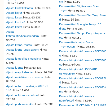
cm
Hinta: 3.13€
Hinta: 14.45€
Kuumemittari Digitaalinen Braun
Ajasto karttakalenteri
Hinta: 19.63€
Therm
Hinta: 93.57€
Ajasto keijut
Hinta: 36.33€
Kuumemittari Omron Flex Temp Smar
Ajasto kissat
Hinta: 63.83€
di
Hinta: 14.18€
Ajasto kisut a5
Hinta: 30.53€
Kuumemittari Spengler Tempo 10
Ajasto koirat
Hinta: 63.83€
digita
Hinta: 5.98€
Ajasto
Kuumemittari Tempo Easy infrapuna
kotimuistio/hemkalendern
Hinta:
ots
Hinta: 69.18€
58.73€
Kuumemittarisuojus Braun
Ajasto krono, musta
Hinta: 88.2€
Thermoscan -
Hinta: 29.83€
Ajasto krono-vuosipaketti
Hinta:
Kuvansi rtoyksikkö Lexmark 56F0Z0
75.7€
6
Hinta: 62.6€
Ajasto lompakkoalmanakka
Hinta:
Kuvansiirtoyksikkö Lexmark 50F0Z0
5.42€
60
Hinta: 64.06€
Ajasto luonto
Hinta: 63.83€
Kuvansiirtoyksikkö LEXMARK
Ajasto mappkalendern
Hinta: 16.59€
56F0Z0E 60
Hinta: 62.6€
Ajasto muistikalenteri, musta
Hinta:
Kuvansiirtoyksikkö Lexmark 70C0Z5
54.28€
4
Hinta: 417€
Ajasto nature muistikirja 2026 a5
Kuvansiirtoyksikkö Lexmark 78C0ZV
148
Hinta: 11.68€
mu
Hinta: 430€
Ajasto neljä vuodenaikaa
Hinta:
Kuvansiirtoyksikkö Lexmark
27.17€
E260/360/4
Hinta: 73.98€
Ajasto perhemuistikko
Hinta: 35.63€
Kuvarumpu HP CE314A CLJ CP1025