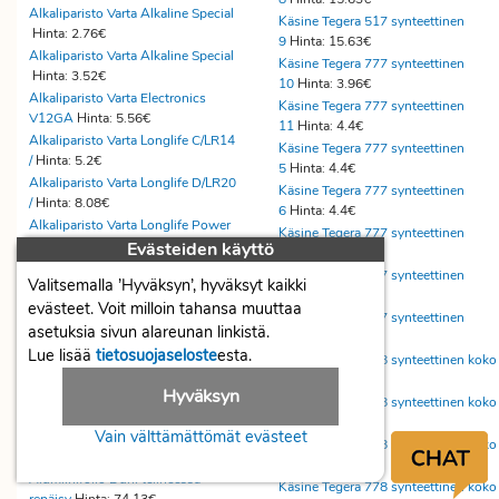
Alkaliparisto Varta Alkaline Special
Käsine Tegera 517 synteettinen
Hinta: 2.76€
9
Hinta: 15.63€
Alkaliparisto Varta Alkaline Special
Käsine Tegera 777 synteettinen
Hinta: 3.52€
10
Hinta: 3.96€
Alkaliparisto Varta Electronics
Käsine Tegera 777 synteettinen
V12GA
Hinta: 5.56€
11
Hinta: 4.4€
Alkaliparisto Varta Longlife C/LR14
Käsine Tegera 777 synteettinen
/
Hinta: 5.2€
5
Hinta: 4.4€
Alkaliparisto Varta Longlife D/LR20
Käsine Tegera 777 synteettinen
/
Hinta: 8.08€
6
Hinta: 4.4€
Alkaliparisto Varta Longlife Power
Käsine Tegera 777 synteettinen
C/
Hinta: 5.28€
Evästeiden käyttö
7
Hinta: 4.4€
Alkometri Polttokennollinen alcotrx
Käsine Tegera 777 synteettinen
Valitsemalla ’Hyväksyn’, hyväksyt kaikki
f
Hinta: 89.49€
8
Hinta: 4.4€
evästeet. Voit milloin tahansa muuttaa
Aloitelaatikko Exacompta 89158d ,
Käsine Tegera 777 synteettinen
asetuksia sivun alareunan linkistä.
kir
Hinta: 139.6€
9
Hinta: 4.4€
Aloituspakkaus Elix
Lue lisää
tietosuojaseloste
esta.
Käsine Tegera 778 synteettinen koko
valkotaulun
Hinta: 23.39€
1
Hinta: 7.7€
Hyväksyn
Aloituspakkaus Tork XpressnapFit
Käsine Tegera 778 synteettinen koko
pöyt
Hinta: 65.41€
1
Hinta: 7.7€
Vain välttämättömät evästeet
Alphatex u-leikkausliina, 2 liinan
Käsine Tegera 778 synteettinen koko
se
Hinta: 484€
5
Hinta: 7.7€
Alumiinifolio Duni telineessä
Käsine Tegera 778 synteettinen koko