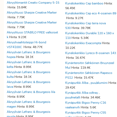
Akryylitimantit Creativ Company 5-15
Kynälokerikko Cep bamboo
Hinta:
Hinta: 15.84€
56.45€
Akryylitussi Sharpie Creative Marker
Kynälokerikko Cep eco 4-osainen 89
Hinta: 7.79€
Hinta: 9.27€
Akryylitussi Sharpie Creative Marker
Kynälokerikko Cep terra nova
Hinta: 7.79€
530
Hinta: 39.78€
Akryylitussi STABILO FREE valkoiset
Kynälokerikko Durable 120 x 160 x
k
Hinta: 9.23€
110
Hinta: 5.34€
Akryylivaahtoteippi Hi-bond
Kynälokerikko Exacompta
Hinta:
VST4100C
Hinta: 48.77€
10.22€
Akryyliväri Lefranc & Bourgeois
Kynälokerikko Lyreco 8-osainen 143 
hopea
Hinta: 18.1€
Hinta: 16.47€
Akryyliväri Lefranc & Bourgeois
Kynänteroitin Sähköinen Bruynzeel
kelta
Hinta: 8.95€
Mul
Hinta: 119.4€
Akryyliväri Lefranc & Bourgeois
Kynänteroitin Sähköinen Rapesco
kulta
Hinta: 18.1€
PS12
Hinta: 15.47€
Akryyliväri Lefranc & Bourgeois
Kynäpurkki Alba , puu/alumiini
Hinta:
laiva
Hinta: 8.95€
29.42€
Akryyliväri Lefranc & Bourgeois lila
Kynäpurkki Alba odtray ,
Hinta: 8.95€
puu/metalli
Hinta: 34.46€
Akryyliväri Lefranc & Bourgeois
Kynäpurkki Bigso Penny C16
magen
Hinta: 8.95€
vaaleanvih
Hinta: 5.6€
Akryyliväri Lefranc & Bourgeois
Kynäpurkki Bigso Penny C55
musta
Hinta: 8.95€