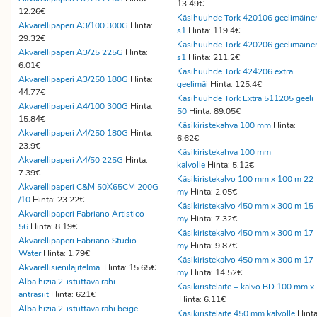
13.49€
12.26€
Käsihuuhde Tork 420106 geelimäine
Akvarellipaperi A3/100 300G
Hinta:
s1
Hinta: 119.4€
29.32€
Käsihuuhde Tork 420206 geelimäine
Akvarellipaperi A3/25 225G
Hinta:
s1
Hinta: 211.2€
6.01€
Käsihuuhde Tork 424206 extra
Akvarellipaperi A3/250 180G
Hinta:
geelimäi
Hinta: 125.4€
44.77€
Käsihuuhde Tork Extra 511205 geeli
Akvarellipaperi A4/100 300G
Hinta:
50
Hinta: 89.05€
15.84€
Käsikiristekahva 100 mm
Hinta:
Akvarellipaperi A4/250 180G
Hinta:
6.62€
23.9€
Käsikiristekahva 100 mm
Akvarellipaperi A4/50 225G
Hinta:
kalvolle
Hinta: 5.12€
7.39€
Käsikiristekalvo 100 mm x 100 m 22
Akvarellipaperi C&M 50X65CM 200G
my
Hinta: 2.05€
/10
Hinta: 23.22€
Käsikiristekalvo 450 mm x 300 m 15
Akvarellipaperi Fabriano Artistico
my
Hinta: 7.32€
56
Hinta: 8.19€
Käsikiristekalvo 450 mm x 300 m 17
Akvarellipaperi Fabriano Studio
my
Hinta: 9.87€
Water
Hinta: 1.79€
Käsikiristekalvo 450 mm x 300 m 17
Akvarellisienilajitelma
Hinta: 15.65€
my
Hinta: 14.52€
Alba hizia 2-istuttava rahi
Käsikiristelaite + kalvo BD 100 mm x
antrasiit
Hinta: 621€
Hinta: 6.11€
Alba hizia 2-istuttava rahi beige
Käsikiristelaite 450 mm kalvolle
Hinta