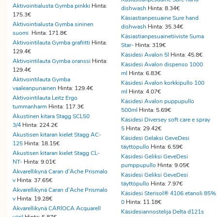
Aktivointialusta Gymba pinkki
Hinta:
dishwash
Hinta: 8.34€
175.3€
Käsiastianpesuaine Sure hand
Aktivointialusta Gymba sininen
dishwash
Hinta: 35.34€
suomi
Hinta: 171.8€
Käsiastianpesuainetiiviste Suma
Aktivointilauta Gymba grafiitti
Hinta:
Star-
Hinta: 319€
129.4€
Käsidesi Avalon 5l
Hinta: 45.8€
Aktivointilauta Gymba oranssi
Hinta:
Käsidesi Avalon dispenso 1000
129.4€
ml
Hinta: 6.83€
Aktivointilauta Gymba
Käsidesi Avalon korkkipullo 100
vaaleanpunainen
Hinta: 129.4€
ml
Hinta: 4.07€
Aktivointilauta Leitz Ergo
Käsidesi Avalon puppupullo
tummanharm
Hinta: 117.3€
500ml
Hinta: 5.69€
Akustinen kitara Stagg SCL50
Käsidesi Diversey soft care e spray
3/4
Hinta: 224.2€
5
Hinta: 29.42€
Akustisen kitaran kielet Stagg AC-
Käsidesi Gelaksi GeveDesi
125
Hinta: 18.15€
täyttöpullo
Hinta: 6.59€
Akustisen kitaran kielet Stagg CL-
Käsidesi Geliksi GeveDesi
NT-
Hinta: 9.01€
pumppupullo
Hinta: 9.05€
Akvarellikynä Caran d'Ache Prismalo
Käsidesi Geliksi GeveDesi
v
Hinta: 37.65€
täyttöpullo
Hinta: 7.97€
Akvarellikynä Caran d'Ache Prismalo
Käsidesi Sterisol® 4106 etanoli 85%
v
Hinta: 19.28€
0
Hinta: 11.18€
Akvarellikynä CARIOCA Acquarell
Käsidesiannostelija Delta d121s