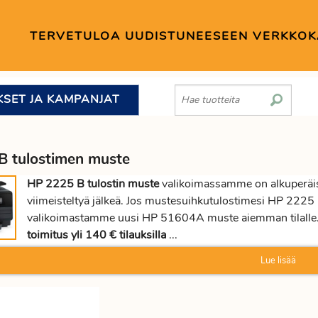
TERVETULOA UUDISTUNEESEEN VERKKO
KSET JA KAMPANJAT
 tulostimen muste
HP 2225 B tulostin muste
valikoimassamme on alkuperäisiä
viimeisteltyä jälkeä. Jos mustesuihkutulostimesi HP 2225 
valikoimastamme uusi HP 51604A muste aiemman tilalle. 
toimitus yli 140 € tilauksilla
...
Lue lisää