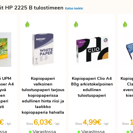
it HP 2225 B tulostimeen
Katso kaikki
i UPM
Kopiopaperi
Kopiopaperi Clio A4
Kopio
aser A4
valkoinen
80g arkistokelpoinen
Cla
yvä
tulostuspaperi tarjous
edullinen
ever
nen
kopiopaperissa
tulostuspaperi
kie
aperi
edullinen hinta riisi ja
sti
laatikko
kopiopaperia halvalla
9€
6,03€
4,99€
/ kpl
/ kpl
/ kpl
Hinta
Hinta
Hinta
ssa
Varastossa
Varastossa
V