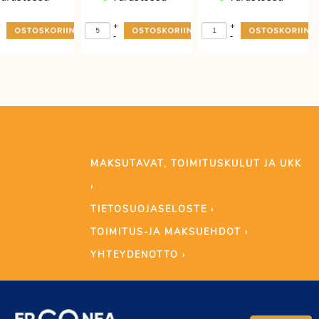
+
+
+
-
-
MAKSUTAVAT, TOIMITUSKULUT JA UKK
›
TIETOSUOJASELOSTE ›
TOIMITUS-JA MAKSUEHDOT ›
YHTEYDENOTTO ›