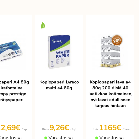
paperi A4 80g
Kopiopaperi Lyreco
Kopiopaperi lava a4
irefontaine
multi a4 80g
80g 200 riisiä 40
copy prestige
laatikkoa kotimainen,
rrätyspaperi
nyt lavat edulliseen
tarjous hintaan
12,69€
9,26€
1165€
/ kpl
/ kpl
/ lava
Hinta
Hinta
arastossa
Varastossa
Varastossa