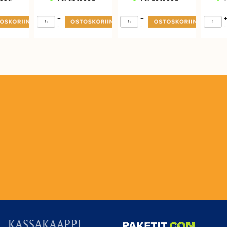
+
+
-
-
-