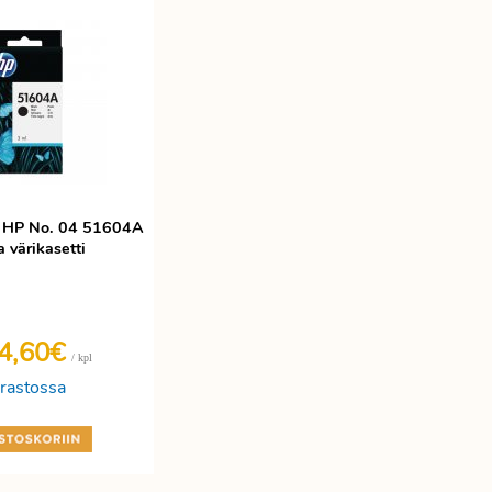
i HP No. 04 51604A
 värikasetti
4,60€
/ kpl
rastossa