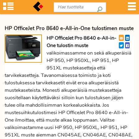
HP OfficeJet Pro 8640 e-All-in-One tulostimen muste
HP OfficeJet Pro 8640 e-All-in-
One tulostin muste
valikoimassamme on sekä alkuperäisiä
HP 950, HP 950XL, HP 951, HP
951XL mustekasetteja että
tarvikekasetteja. Tavanomaisessa toimisto ja koti
tulostuksessa tarvikekasetit eivät eroa alkuperäisistä
mustekaseteista. Monesti alkuperäisiä mustekasetteja
suositellaan käytettäväksi silloin kun tulostuksen jäljen
tulee olla mahdollisimman korkealuokkaista. Jos
mustesuihkutulostimesi HP OfficeJet Pro 8640 e-All-in-
One ilmoittaa, että muste alkaa loppumaan. Valitse
valikoimastamme uusi HP 950, HP 950XL, HP 951, HP
951XL muste aiemman CN045AE, CN046AE, CN048AE,