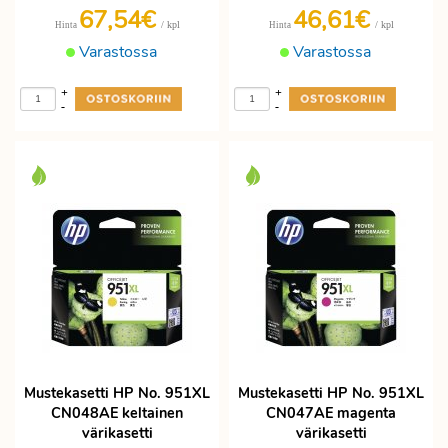
67,54€
46,61€
/ kpl
/ kpl
Hinta
Hinta
Varastossa
Varastossa
+
+
-
-
Mustekasetti HP No. 951XL
Mustekasetti HP No. 951XL
CN048AE keltainen
CN047AE magenta
värikasetti
värikasetti