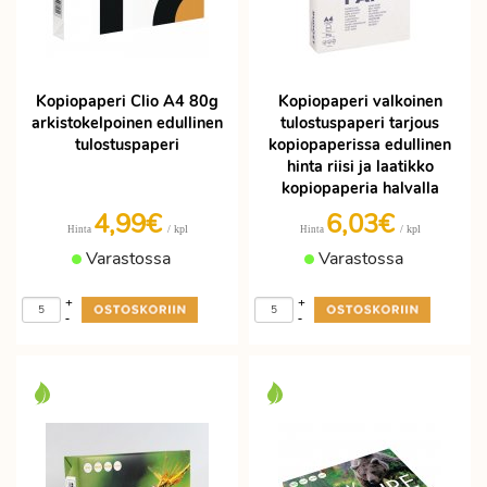
Kopiopaperi Clio A4 80g
Kopiopaperi valkoinen
arkistokelpoinen edullinen
tulostuspaperi tarjous
tulostuspaperi
kopiopaperissa edullinen
hinta riisi ja laatikko
kopiopaperia halvalla
4,99€
6,03€
/ kpl
/ kpl
Hinta
Hinta
Varastossa
Varastossa
+
+
-
-