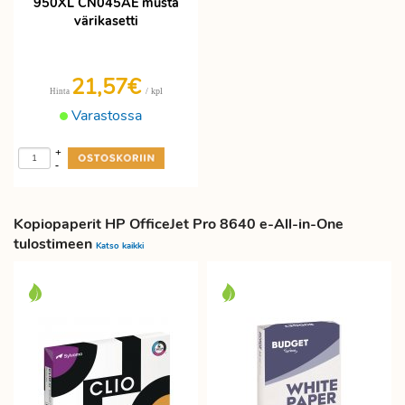
950XL CN045AE musta
värikasetti
21,57€
/ kpl
Hinta
Varastossa
+
-
Kopiopaperit HP OfficeJet Pro 8640 e-All-in-One
tulostimeen
Katso kaikki