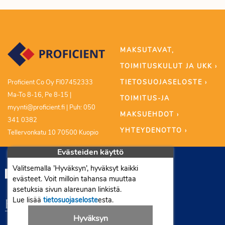
MAKSUTAVAT,
TOIMITUSKULUT JA UKK ›
TIETOSUOJASELOSTE ›
Proficient Co Oy FI07452333
Ma-To 8-16, Pe 8-15 |
TOIMITUS-JA
myynti@proficient.fi | Puh: 050
MAKSUEHDOT ›
341 0382
YHTEYDENOTTO ›
Tellervonkatu 10 70500 Kuopio
Evästeiden käyttö
Valitsemalla ’Hyväksyn’, hyväksyt kaikki
evästeet. Voit milloin tahansa muuttaa
asetuksia sivun alareunan linkistä.
Lue lisää
tietosuojaseloste
esta.
Hyväksyn