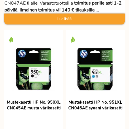
CN047AE tilalle. Varastotuotteilla
toimitus perille asti 1-2
päivää. Ilmainen toimitus yli 140 € tilauksilla
...
Lue lisää
Mustekasetti HP No. 950XL
Mustekasetti HP No. 951XL
CN045AE musta värikasetti
CN046AE syaani värikasetti