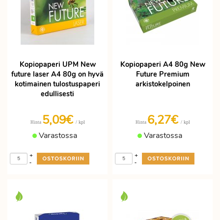
Kopiopaperi UPM New
Kopiopaperi A4 80g New
future laser A4 80g on hyvä
Future Premium
kotimainen tulostuspaperi
arkistokelpoinen
edullisesti
5,09€
6,27€
/ kpl
/ kpl
Hinta
Hinta
Varastossa
Varastossa
+
+
-
-