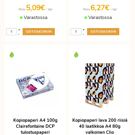
5,09€
6,27€
/ kpl
/ kpl
Hinta
Hinta
Varastossa
Varastossa
+
+
-
-
Kopiopaperi A4 100g
Kopiopaperi lava 200 riisiä
Clairefontaine DCP
40 laatikkoa A4 80g
tulostuspaperi
valkoinen Clio