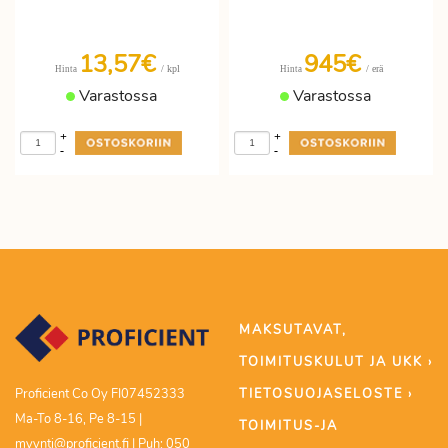
13,57€
945€
/ kpl
/ erä
Hinta
Hinta
Varastossa
Varastossa
+
+
-
-
MAKSUTAVAT,
TOIMITUSKULUT JA UKK ›
TIETOSUOJASELOSTE ›
Proficient Co Oy FI07452333
Ma-To 8-16, Pe 8-15 |
TOIMITUS-JA
myynti@proficient.fi | Puh: 050