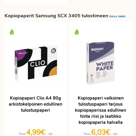
Kopiopaperit Samsung SCX 3405 tulostimeen
Katso kaikki
Kopiopaperi Clio A4 80g
Kopiopaperi valkoinen
arkistokelpoinen edullinen
tulostuspaperi tarjous
tulostuspaperi
kopiopaperissa edullinen
hinta riisi ja laatikko
kopiopaperia halvalla
4,99€
6,03€
/ kpl
/ kpl
Hinta
Hinta