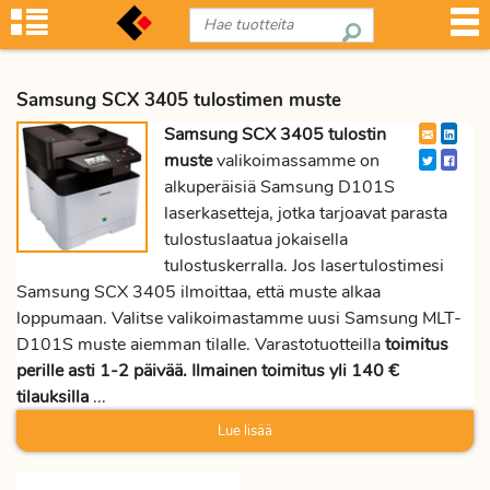
Samsung SCX 3405 tulostimen muste
Samsung SCX 3405 tulostin
muste
valikoimassamme on
alkuperäisiä Samsung D101S
laserkasetteja, jotka tarjoavat parasta
tulostuslaatua jokaisella
tulostuskerralla. Jos lasertulostimesi
Samsung SCX 3405 ilmoittaa, että muste alkaa
loppumaan. Valitse valikoimastamme uusi Samsung MLT-
D101S muste aiemman tilalle. Varastotuotteilla
toimitus
perille asti 1-2 päivää. Ilmainen toimitus yli 140 €
tilauksilla
...
Lue lisää