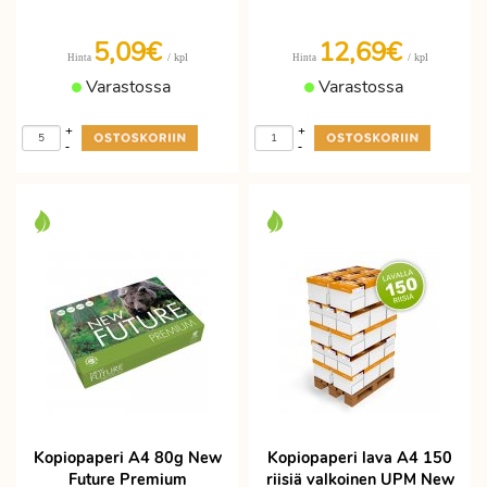
5,09€
12,69€
/ kpl
/ kpl
Hinta
Hinta
Varastossa
Varastossa
+
+
-
-
Kopiopaperi A4 80g New
Kopiopaperi lava A4 150
Future Premium
riisiä valkoinen UPM New