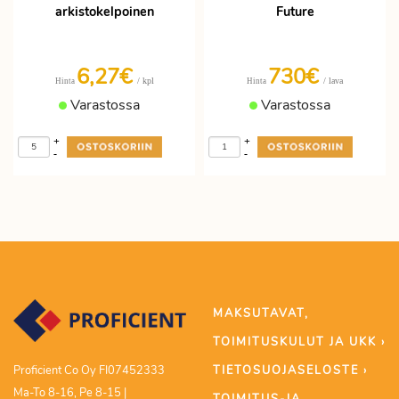
arkistokelpoinen
Future
6,27€
730€
/ kpl
/ lava
Hinta
Hinta
Varastossa
Varastossa
+
+
-
-
MAKSUTAVAT,
TOIMITUSKULUT JA UKK ›
TIETOSUOJASELOSTE ›
Proficient Co Oy FI07452333
Ma-To 8-16, Pe 8-15 |