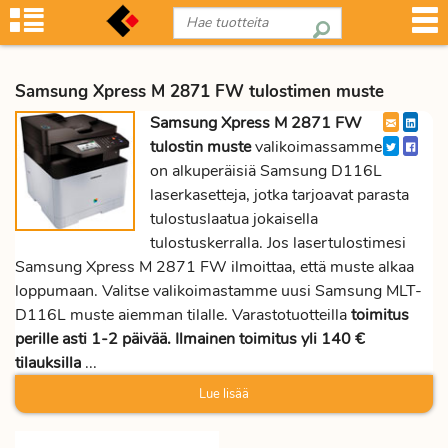
Samsung Xpress M 2871 FW tulostimen muste
Samsung Xpress M 2871 FW
tulostin muste
valikoimassamme
on alkuperäisiä Samsung D116L
laserkasetteja, jotka tarjoavat parasta
tulostuslaatua jokaisella
tulostuskerralla. Jos lasertulostimesi
Samsung Xpress M 2871 FW ilmoittaa, että muste alkaa
loppumaan. Valitse valikoimastamme uusi Samsung MLT-
D116L muste aiemman tilalle. Varastotuotteilla
toimitus
perille asti 1-2 päivää. Ilmainen toimitus yli 140 €
tilauksilla
...
Lue lisää