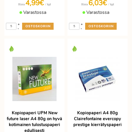
4,99€
6,03€
/ kpl
/ kpl
Hinta
Hinta
Varastossa
Varastossa
+
+
-
-
Kopiopaperi UPM New
Kopiopaperi A4 80g
future laser A4 80g on hyvä
Clairefontaine evercopy
kotimainen tulostuspaperi
prestige kierrätyspaperi
edullisesti