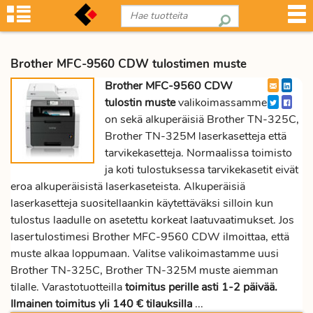
Brother MFC-9560 CDW tulostimen muste
Brother MFC-9560 CDW
tulostin muste
valikoimassamme
on sekä alkuperäisiä Brother TN-325C,
Brother TN-325M laserkasetteja että
tarvikekasetteja. Normaalissa toimisto
ja koti tulostuksessa tarvikekasetit eivät
eroa alkuperäisistä laserkaseteista. Alkuperäisiä
laserkasetteja suositellaankin käytettäväksi silloin kun
tulostus laadulle on asetettu korkeat laatuvaatimukset. Jos
lasertulostimesi Brother MFC-9560 CDW ilmoittaa, että
muste alkaa loppumaan. Valitse valikoimastamme uusi
Brother TN-325C, Brother TN-325M muste aiemman
tilalle. Varastotuotteilla
toimitus perille asti 1-2 päivää.
Ilmainen toimitus yli 140 € tilauksilla
...