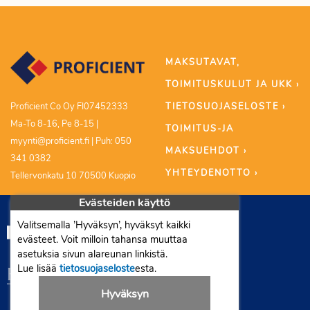
MAKSUTAVAT,
TOIMITUSKULUT JA UKK ›
TIETOSUOJASELOSTE ›
Proficient Co Oy FI07452333
Ma-To 8-16, Pe 8-15 |
TOIMITUS-JA
myynti@proficient.fi | Puh: 050
MAKSUEHDOT ›
341 0382
YHTEYDENOTTO ›
Tellervonkatu 10 70500 Kuopio
Evästeiden käyttö
Valitsemalla ’Hyväksyn’, hyväksyt kaikki
evästeet. Voit milloin tahansa muuttaa
asetuksia sivun alareunan linkistä.
Lue lisää
tietosuojaseloste
esta.
Hyväksyn