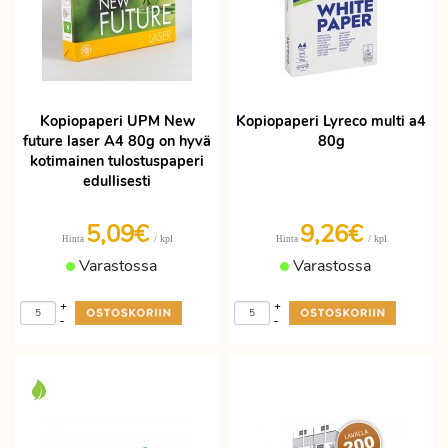
Kopiopaperi UPM New
Kopiopaperi Lyreco multi a4
future laser A4 80g on hyvä
80g
kotimainen tulostuspaperi
edullisesti
5,09€
9,26€
/ kpl
/ kpl
Hinta
Hinta
Varastossa
Varastossa
+
+
-
-