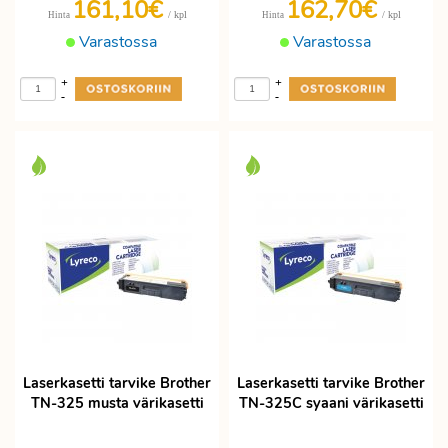
161,10€
162,70€
/ kpl
/ kpl
Hinta
Hinta
Varastossa
Varastossa
+
+
-
-
Laserkasetti tarvike Brother
Laserkasetti tarvike Brother
TN-325 musta värikasetti
TN-325C syaani värikasetti