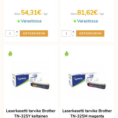
54,31€
81,62€
/ kpl
/ kpl
Hinta
Hinta
Varastossa
Varastossa
+
+
-
-
Laserkasetti tarvike Brother
Laserkasetti tarvike Brother
TN-325Y keltainen
TN-325M magenta