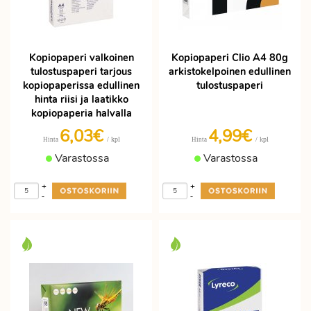
Kopiopaperi valkoinen
Kopiopaperi Clio A4 80g
tulostuspaperi tarjous
arkistokelpoinen edullinen
kopiopaperissa edullinen
tulostuspaperi
hinta riisi ja laatikko
kopiopaperia halvalla
6,03€
4,99€
/ kpl
/ kpl
Hinta
Hinta
Varastossa
Varastossa
+
+
-
-