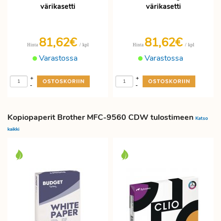
värikasetti
värikasetti
81,62€
81,62€
/ kpl
/ kpl
Hinta
Hinta
Varastossa
Varastossa
+
+
-
-
Kopiopaperit Brother MFC-9560 CDW tulostimeen
Katso
kaikki