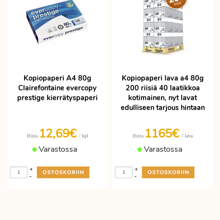
Kopiopaperi A4 80g
Kopiopaperi lava a4 80g
Clairefontaine evercopy
200 riisiä 40 laatikkoa
prestige kierrätyspaperi
kotimainen, nyt lavat
edulliseen tarjous hintaan
12,69€
1165€
/ kpl
/ lava
Hinta
Hinta
Varastossa
Varastossa
+
+
-
-