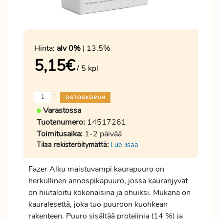
Hinta:
alv 0%
| 13.5%
5,15
€
/ 5 kpl
+
-
Varastossa
Tuotenumero:
14517261
Toimitusaika:
1-2 päivää
Tilaa rekisteröitymättä:
Lue lisää
Fazer Alku maistuvampi kaurapuuro on
herkullinen annospikapuuro, jossa kauranjyvät
on hiutaloitu kokonaisina ja ohuiksi. Mukana on
kauralesettä, joka tuo puuroon kuohkean
rakenteen. Puuro sisältää proteiinia (14 %) ja