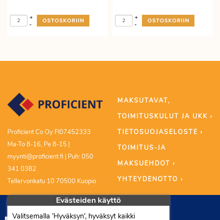
+
+
-
-
MAKSUTAVAT,
TOIMITUSKULUT JA UKK ›
TIETOSUOJASELOSTE ›
Proficient Co Oy FI07452333
Ma-To 8-16, Pe 8-15 |
TOIMITUS-JA
myynti@proficient.fi | Puh: 050
MAKSUEHDOT ›
341 0382
YHTEYDENOTTO ›
Tellervonkatu 10 70500 Kuopio
Evästeiden käyttö
Valitsemalla ’Hyväksyn’, hyväksyt kaikki