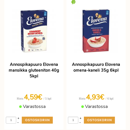
Annospikapuuro Elovena
Annospikapuuro Elovena
mansikka gluteeniton 40g
omena-kaneli 35g 6kpl
5kpl
4,59€
4,93€
/ 5 kpl
/ 6 kpl
Hinta
Hinta
Varastossa
Varastossa
+
+
-
-