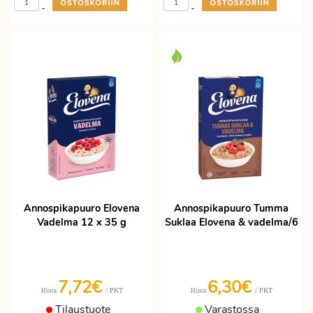
-
-
Annospikapuuro Elovena
Annospikapuuro Tumma
Vadelma 12 x 35 g
Suklaa Elovena & vadelma/6
7,72€
6,30€
/ PKT
/ PKT
Hinta
Hinta
Tilaustuote
Varastossa