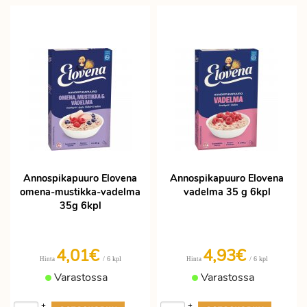
Annospikapuuro Elovena
Annospikapuuro Elovena
omena-mustikka-vadelma
vadelma 35 g 6kpl
35g 6kpl
4,01€
4,93€
/ 6 kpl
/ 6 kpl
Hinta
Hinta
Varastossa
Varastossa
+
+