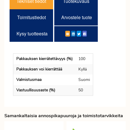
Tekniset tiedot
Tuotekuvaus
Toimitustiedot
Arvostele tuote
Kysy tuotteesta
Pakkauksen kierrätettävyys (%)
100
Pakkauksen voi kierrättää
Kyllä
Valmistusmaa
Suomi
Vastuullisuusaste (%)
50
Samankaltaisia annospikapuuroja ja toimistotarvikkeita