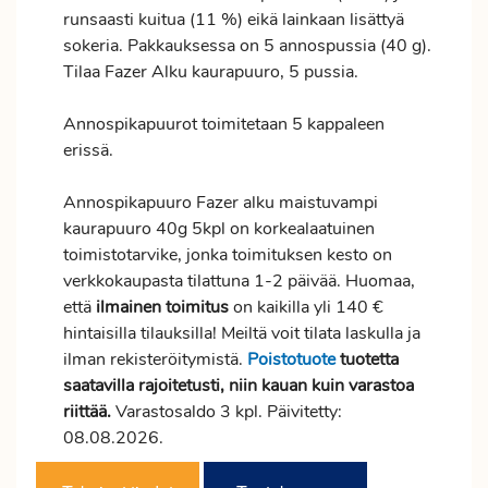
runsaasti kuitua (11 %) eikä lainkaan lisättyä
sokeria. Pakkauksessa on 5 annospussia (40 g).
Tilaa Fazer Alku kaurapuuro, 5 pussia.
Annospikapuurot toimitetaan 5 kappaleen
erissä.
Annospikapuuro Fazer alku maistuvampi
kaurapuuro 40g 5kpl on korkealaatuinen
toimistotarvike, jonka toimituksen kesto on
verkkokaupasta tilattuna 1-2 päivää. Huomaa,
että
ilmainen
toimitus
on kaikilla yli 140 €
hintaisilla tilauksilla! Meiltä voit tilata laskulla ja
ilman rekisteröitymistä.
Poistotuote
tuotetta
saatavilla rajoitetusti, niin kauan kuin varastoa
riittää.
Varastosaldo 3 kpl. Päivitetty:
08.08.2026.