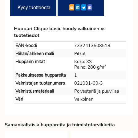
Kysy tuotteesta
Huppari Clique basic hoody valkoinen xs
tuotetiedot
EAN-koodi
7332413508518
Hihan/lahkeen malli
Pitkät
Hupparin mitat
Koko: XS
2
Paino: 280 g/m
Pakkauksessa huppareita
1
Valmistajan tuotenumero
021031-00-3
Valmistusmateriaali
Polyesteriä ja puuvillaa
Väri
Valkoinen
Samankaltaisia huppareita ja toimistotarvikkeita