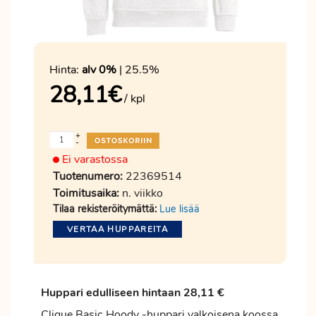
Hinta:
alv 0%
| 25.5%
28,11
€
/ kpl
+
-
Ei varastossa
Tuotenumero:
22369514
Toimitusaika:
n. viikko
Tilaa rekisteröitymättä:
Lue lisää
VERTAA HUPPAREITA
Huppari edulliseen hintaan 28,11 €
Clique Basic Hoody -huppari valkoisena koossa