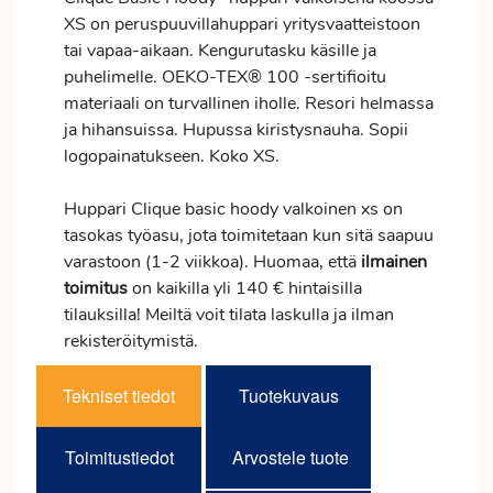
XS on peruspuuvillahuppari yritysvaatteistoon
tai vapaa-aikaan. Kengurutasku käsille ja
puhelimelle. OEKO-TEX® 100 -sertifioitu
materiaali on turvallinen iholle. Resori helmassa
ja hihansuissa. Hupussa kiristysnauha. Sopii
logopainatukseen. Koko XS.
Huppari Clique basic hoody valkoinen xs on
tasokas työasu, jota toimitetaan kun sitä saapuu
varastoon (1-2 viikkoa). Huomaa, että
ilmainen
toimitus
on kaikilla yli 140 € hintaisilla
tilauksilla! Meiltä voit tilata laskulla ja ilman
rekisteröitymistä.
Tekniset tiedot
Tuotekuvaus
Toimitustiedot
Arvostele tuote