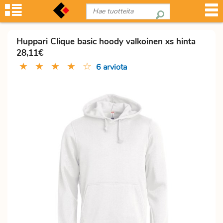
Huppari Clique basic hoody valkoinen xs hinta
28,11€
★
★
★
★
☆
6 arviota