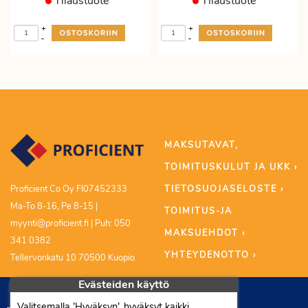
Tilaustuote
Tilaustuote
+
+
-
-
MAKSUTAVAT,
TOIMITUSKULUT JA UKK ›
TIETOSUOJASELOSTE ›
Proficient Co Oy FI07452333
Ma-To 8-16, Pe 8-15 |
TOIMITUS-JA
myynti@proficient.fi | Puh: 050
MAKSUEHDOT ›
341 0382
YHTEYDENOTTO ›
Tellervonkatu 10 70500 Kuopio
Evästeiden käyttö
Valitsemalla ’Hyväksyn’, hyväksyt kaikki