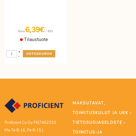
6,39€
/ KPL
Hinta
Tilaustuote
+
-
MAKSUTAVAT,
TOIMITUSKULUT JA UKK ›
TIETOSUOJASELOSTE ›
Proficient Co Oy FI07452333
Ma-To 8-16, Pe 8-15 |
TOIMITUS-JA