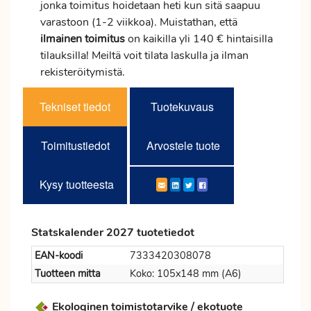
jonka
toimitus
hoidetaan heti kun sitä saapuu
varastoon (1-2 viikkoa). Muistathan, että
ilmainen
toimitus
on kaikilla yli 140 € hintaisilla
tilauksilla! Meiltä voit tilata laskulla ja ilman
rekisteröitymistä.
Tekniset tiedot
Tuotekuvaus
Toimitustiedot
Arvostele tuote
Kysy tuotteesta
Statskalender 2027 tuotetiedot
EAN-koodi
7333420308078
Tuotteen mitta
Koko: 105x148 mm (A6)
Ekologinen toimistotarvike / ekotuote