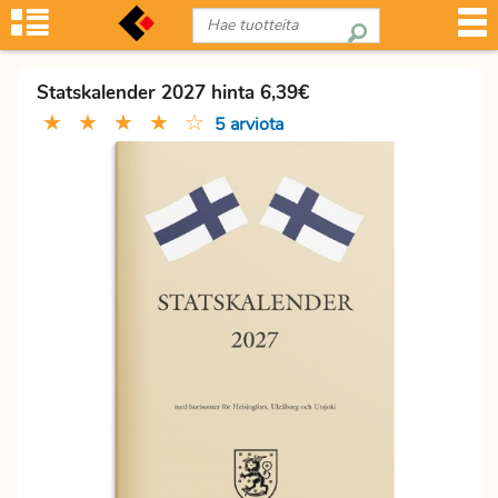
Statskalender 2027 hinta 6,39€
★
★
★
★
☆
5 arviota