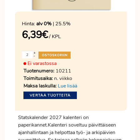
Hinta:
alv 0%
| 25.5%
6,39
€
/ KPL
+
-
Ei varastossa
Tuotenumero:
10211
Toimitusaika:
n. viikko
Maksa laskulla:
Lue lisää
VERTAA TUOTTEITA
Statskalender 2027 kalenteri on
paperikannet.Kalenteri soveltuu päivittäiseen
ajanhallintaan ja helpottaa työ- ja arkipäivien