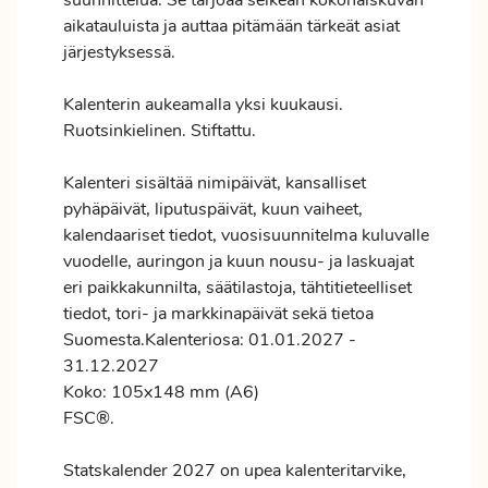
suunnittelua. Se tarjoaa selkeän kokonaiskuvan
aikatauluista ja auttaa pitämään tärkeät asiat
järjestyksessä.
Kalenterin aukeamalla yksi kuukausi.
Ruotsinkielinen. Stiftattu.
Kalenteri sisältää nimipäivät, kansalliset
pyhäpäivät, liputuspäivät, kuun vaiheet,
kalendaariset tiedot, vuosisuunnitelma kuluvalle
vuodelle, auringon ja kuun nousu- ja laskuajat
eri paikkakunnilta, säätilastoja, tähtitieteelliset
tiedot, tori- ja markkinapäivät sekä tietoa
Suomesta.Kalenteriosa: 01.01.2027 -
31.12.2027
Koko: 105x148 mm (A6)
FSC®.
Statskalender 2027 on upea kalenteritarvike,