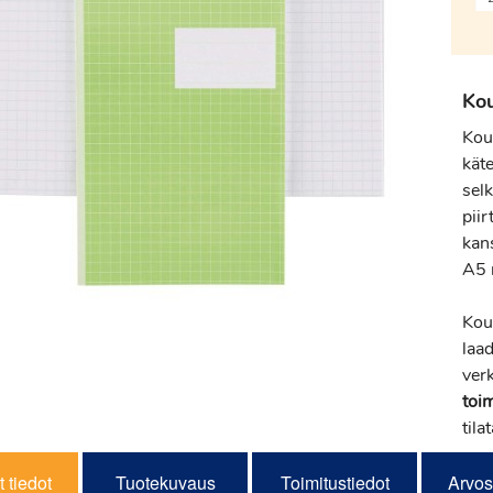
Kou
Kou
käte
sel
piir
kans
A5 
Kou
laa
ver
toi
tila
 tiedot
Tuotekuvaus
Toimitustiedot
Arvos