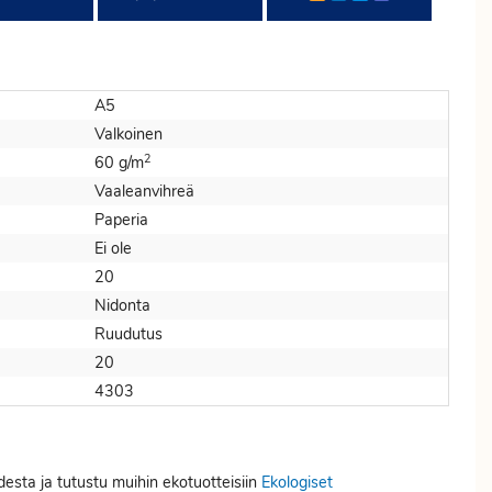
A5
Valkoinen
2
60 g/m
Vaaleanvihreä
Paperia
Ei ole
20
Nidonta
Ruudutus
20
4303
desta ja tutustu muihin ekotuotteisiin
Ekologiset