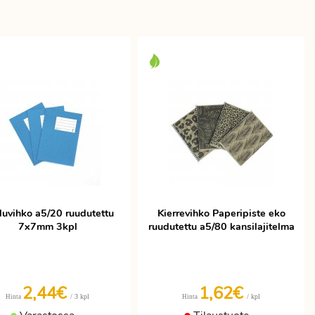
luvihko a5/20 ruudutettu
Kierrevihko Paperipiste eko
7x7mm 3kpl
ruudutettu a5/80 kansilajitelma
2,44€
1,62€
/ 3 kpl
/ kpl
Hinta
Hinta