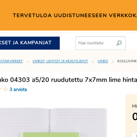
TERVETULOA UUDISTUNEESEEN VERKKO
KSET JA KAMPANJAT
TOTARVIKKEET
VIHKOT, LEHTIÖT JA MUISTILAPUT
VIHKO
KOULUVIHK
hko 04303 a5/20 ruudutettu 7x7mm lime hint
★
☆
3 arviota
Hi
0