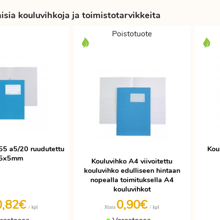
sia kouluvihkoja ja toimistotarvikkeita
Poistotuote
55 a5/20 ruudutettu
Kou
5x5mm
Kouluvihko A4 viivoitettu
kouluvihko edulliseen hintaan
nopealla toimituksella A4
kouluvihkot
0,82€
0,90€
/ kpl
/ kpl
Hinta