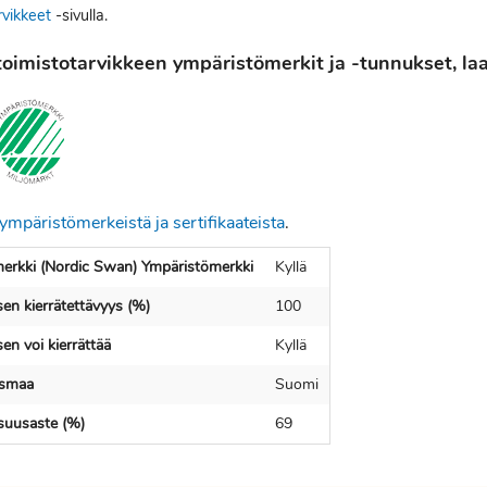
rvikkeet
-sivulla.
oimistotarvikkeen ympäristömerkit ja -tunnukset, laat
ympäristömerkeistä ja sertifikaateista
.
erkki (Nordic Swan) Ympäristömerkki
Kyllä
en kierrätettävyys (%)
100
en voi kierrättää
Kyllä
usmaa
Suomi
isuusaste (%)
69