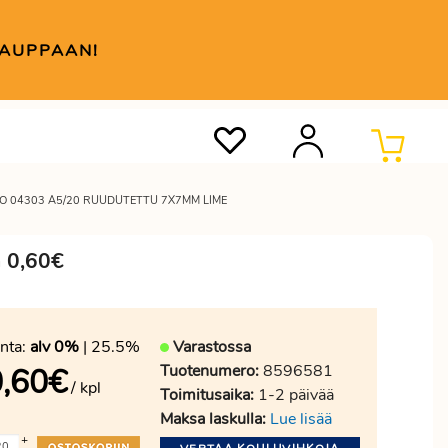
KAUPPAAN!
O 04303 A5/20 RUUDUTETTU 7X7MM LIME
a 0,60€
nta:
alv 0%
| 25.5%
Varastossa
Tuotenumero:
8596581
,60
€
/ kpl
Toimitusaika:
1-2 päivää
Maksa laskulla:
Lue lisää
+