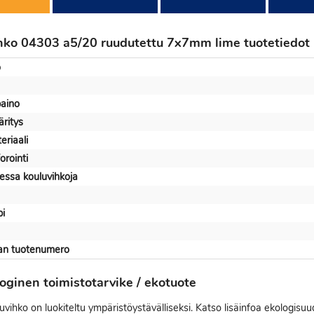
hko 04303 a5/20 ruudutettu 7x7mm lime tuotetiedot
o
aino
ritys
eriaali
orointi
essa kouluvihkoja
pi
jan tuotenumero
oginen toimistotarvike / ekotuote
vihko on luokiteltu ympäristöystävälliseksi. Katso lisäinfoa ekologisuu