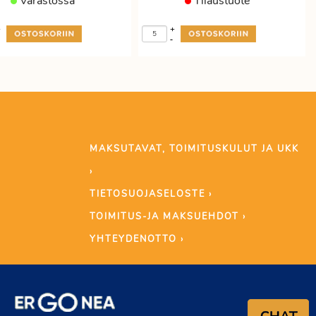
Varastossa
Tilaustuote
+
+
-
MAKSUTAVAT, TOIMITUSKULUT JA UKK
›
TIETOSUOJASELOSTE ›
TOIMITUS-JA MAKSUEHDOT ›
YHTEYDENOTTO ›