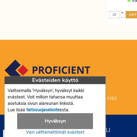
Va
+
-
Evästeiden käyttö
Valitsemalla ’Hyväksyn’, hyväksyt kaikki
Proficient Co Oy FI07452333
evästeet. Voit milloin tahansa muuttaa
Ma-To 8-16, Pe 8-15 | myynti@proficient.fi | Puh: 050 341 0382
asetuksia sivun alareunan linkistä.
Tellervonkatu 10 70500 Kuopio
Lue lisää
tietosuojaseloste
esta.
Hyväksyn
Vain välttämättömät evästeet