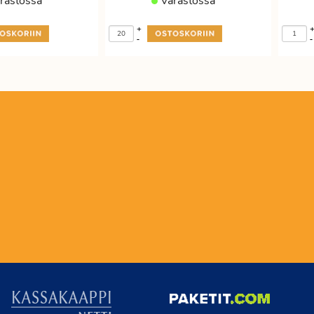
rastossa
Varastossa
+
-
-