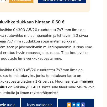
VERTAA KOULUVIHKOJA
-
luvihko tiukkaan hintaan 0,60 €
luvihko 04303 A5/20 ruudutettu 7x7 mm lime on
vä ruutuvihko muistiinpanoihin ja tehtäviin. 20 sivua
keää 7x7 mm ruudukkoa sopii matematiikkaan,
tämiseen ja jäsenneltyihin muistiinpanoihin. Kirkas lime
i erottuu hyvin repussa ja laukussa. Tilaa kouluvihko
ruudutettu lime verkkokaupastamme.
luvihko 04303 a5/20 ruudutettu 7x7mm lime on
dukas toimistotarvike, jonka toimituksen kesto on
kkokaupasta tilattuna 1-2 päivää. Huomaa, että
ilmainen
mitus
on kaikilla yli 140 € hintaisilla tilauksilla! Meiltä voit
ta laskulla ja ilman rekisteröitymistä.
tele tuote
Kysy tuotteesta