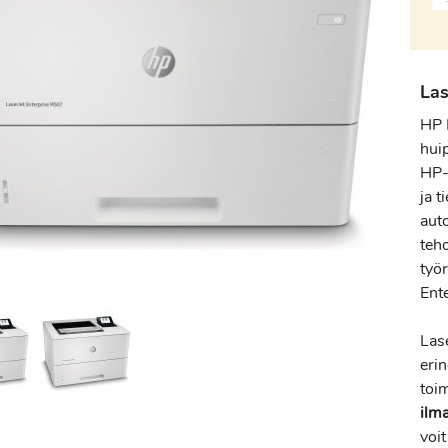
Las
HP 
hui
HP-
ja t
aut
teho
työ
Ent
Las
eri
toi
ilm
voit