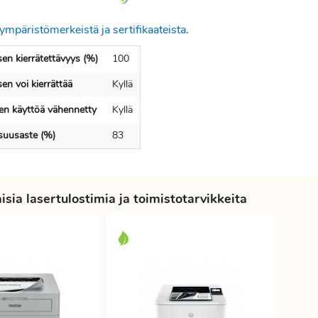
ympäristömerkeistä ja sertifikaateista
.
en kierrätettävyys (%)
100
en voi kierrättää
Kyllä
en käyttöä vähennetty
Kyllä
isuusaste (%)
83
sia lasertulostimia ja toimistotarvikkeita