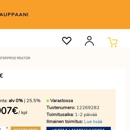
KAUPPAAN!
NTERPRISE M507DN
7€
nta:
alv 0%
| 25.5%
Varastossa
Tuotenumero:
12269282
907
€
/ kpl
Toimitusaika:
1-2 päivää
Ilmainen toimitus:
Lue lisää
+