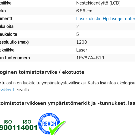
niikka
Nestekidenäyttö (LCD)
oko
6.86 cm
mentti
Lasertulostin Hp laserjet en
kaloita
2
aukaloita
5
esoluutio (max)
1200
ekniikka
Laser
jan tuotenumero
1PV87A#B19
oginen toimistotarvike / ekotuote
tulostin on luokiteltu ympäristöystävälliseksi. Katso lisäinfoa ekologis
rvikkeet
-sivulla.
oimistotarvikkeen ympäristömerkit ja -tunnukset, laat