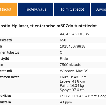
 tiedot
Tuotekuvaus
Toimitustiedot
Arvos
lostin Hp laserjet enterprise m507dn tuotetiedot
o
A4, A5, A6, DL, B5
siteetti
650
i
192545078818
inen tulostus
On
näyttö
Ei ole
so
7500 sivua/kk
jestelmä
Windows, Mac OS
stimen mitat
Korkeus: 48.1 cm
Leveys: 41.8 cm
Paino: 16.34 kg
Syvyys: 37.6 cm
ekniikka
USB 2.0, RJ-45, AirPrint, Goog
ustalla
43 ppm