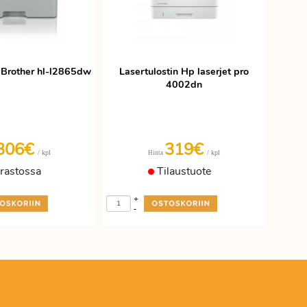
n Brother hl-l2865dw
Lasertulostin Hp laserjet pro
4002dn
306€
319€
/ kpl
/ kpl
Hinta
rastossa
Tilaustuote
+
-