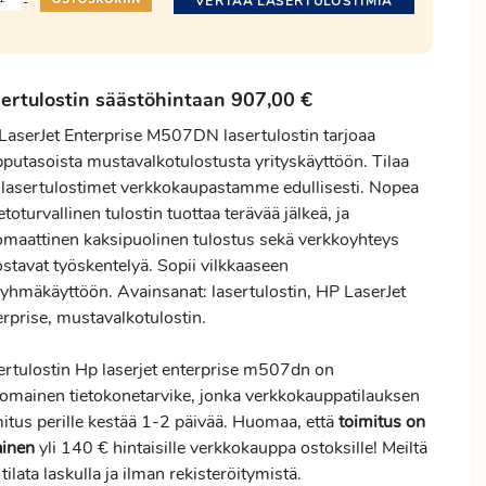
VERTAA LASERTULOSTIMIA
-
ertulostin säästöhintaan 907,00 €
LaserJet Enterprise M507DN lasertulostin tarjoaa
pputasoista mustavalkotulostusta yrityskäyttöön. Tilaa
lasertulostimet verkkokaupastamme edullisesti. Nopea
ietoturvallinen tulostin tuottaa terävää jälkeä, ja
omaattinen kaksipuolinen tulostus sekä verkkoyhteys
stavat työskentelyä. Sopii vilkkaaseen
ryhmäkäyttöön. Avainsanat: lasertulostin, HP LaserJet
erprise, mustavalkotulostin.
ertulostin Hp laserjet enterprise m507dn on
nomainen tietokonetarvike, jonka verkkokauppatilauksen
mitus
perille kestää 1-2 päivää. Huomaa, että
toimitus
on
ainen
yli 140 € hintaisille verkkokauppa ostoksille! Meiltä
 tilata laskulla ja ilman rekisteröitymistä.