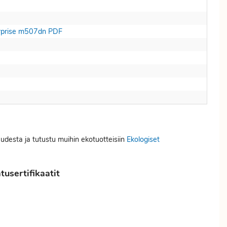
terprise m507dn PDF
uudesta ja tutustu muihin ekotuotteisiin
Ekologiset
usertifikaatit