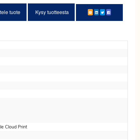
tele tuote
Kysy tuotteesta
le Cloud Print