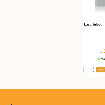
Lasertulosti
Hinta
Va
+
-