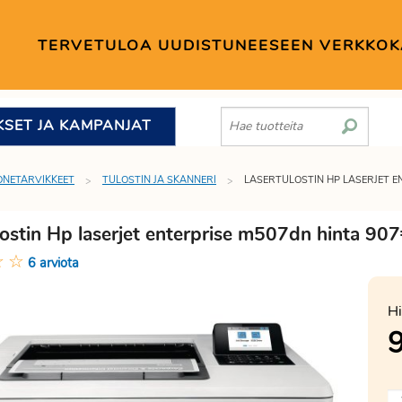
TERVETULOA UUDISTUNEESEEN VERKKO
KSET JA KAMPANJAT
ONETARVIKKEET
TULOSTIN JA SKANNERI
LASERTULOSTIN HP LASERJET E
lostin Hp laserjet enterprise m507dn hinta 90
☆
☆
6 arviota
Hi