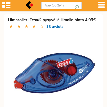
Liimarolleri Tesa® pysyvällä liimalla hinta 4,03€
★
★
★
★
☆
13 arviota