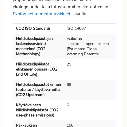
ekologisuudesta ja tutustu muihin ekotuotteisiin
Ekologiset toimistotarvikkeet
-sivulla.
CO2 ISO Standardi
ISO 14067
Hiilidioksidipäästöjen
Vaikutus
laskemis/arviointi
ilmastonlämpenemiseen
menetelmä (CO2
(Estimated Global
Methodology)
Warming Potential)
Hiilidioksidipäästöt
25
elinkaarenlopussa (CO2
End Of Life)
Hiilidioksidipäästöt ennen
69
tuotanto / käyttövaihetta
(CO2 Upstream)
Käyttövaiheen
6
hiilidioksidipäästöt (CO2
use-phase emissions)
Pakkauksen
100