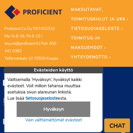
MAKSUTAVAT,
TOIMITUSKULUT JA UKK ›
TIETOSUOJASELOSTE ›
Proficient Co Oy FI07452333
Ma-To 8-16, Pe 8-15 |
TOIMITUS-JA
myynti@proficient.fi | Puh: 050
MAKSUEHDOT ›
341 0382
YHTEYDENOTTO ›
Tellervonkatu 10 70500 Kuopio
Evästeiden käyttö
Valitsemalla ’Hyväksyn’, hyväksyt kaikki
evästeet. Voit milloin tahansa muuttaa
asetuksia sivun alareunan linkistä.
Lue lisää
tietosuojaseloste
esta.
Hyväksyn
Vain välttämättömät evästeet