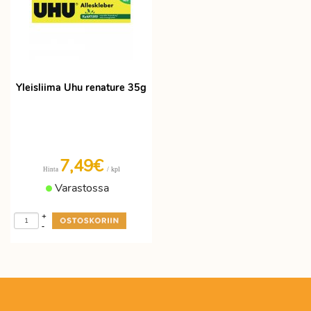
Yleisliima Uhu renature 35g
7,49€
/ kpl
Hinta
Varastossa
+
-