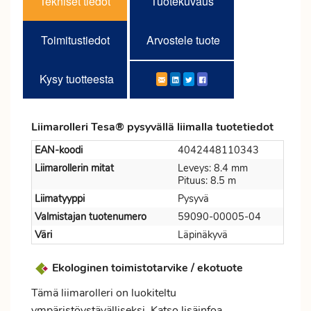
Tekniset tiedot
Tuotekuvaus
Toimitustiedot
Arvostele tuote
Kysy tuotteesta
Liimarolleri Tesa® pysyvällä liimalla tuotetiedot
EAN-koodi
4042448110343
Liimarollerin mitat
Leveys: 8.4 mm
Pituus: 8.5 m
Liimatyyppi
Pysyvä
Valmistajan tuotenumero
59090-00005-04
Väri
Läpinäkyvä
Ekologinen toimistotarvike / ekotuote
Tämä liimarolleri on luokiteltu
ympäristöystävälliseksi. Katso lisäinfoa