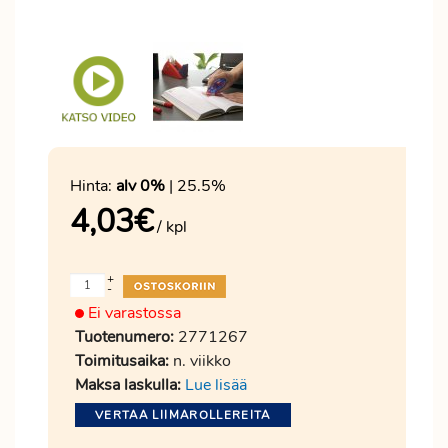
Hinta:
alv 0%
| 25.5%
4,03
€
/ kpl
+
-
Ei varastossa
Tuotenumero:
2771267
Toimitusaika:
n. viikko
Maksa laskulla:
Lue lisää
VERTAA LIIMAROLLEREITA