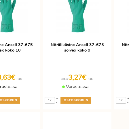
sine Ansell 37-675
Nitriilikäsine Ansell 37-675
Nit
vex koko 10
solvex koko 9
3,63€
3,27€
/ kpl
/ kpl
Hinta
rastossa
Varastossa
+
-
-