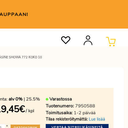
KAUPPAAN!
KÄSINE SHOWA 772 KOKO 10
nta:
alv 0%
| 25.5%
Varastossa
Tuotenumero:
7950588
19,45
€
/ kpl
Toimitusaika:
1-2 päivää
Tilaa rekisteröitymättä:
Lue lisää
+
VERTAA NITRIILIKÄSINEITÄ