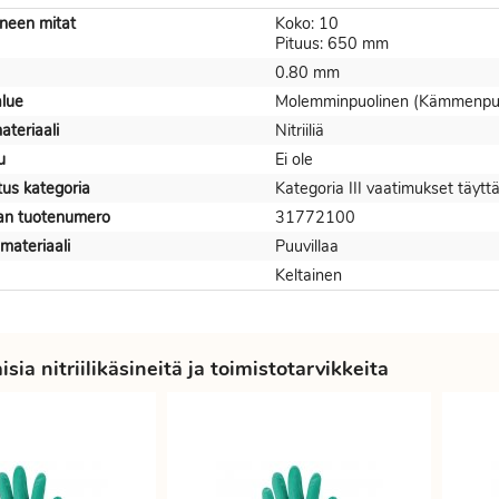
sineen mitat
Koko: 10
Pituus: 650 mm
0.80 mm
alue
Molemminpuolinen (Kämmenpuo
ateriaali
Nitriiliä
u
Ei ole
itus kategoria
Kategoria III vaatimukset täytt
jan tuotenumero
31772100
materiaali
Puuvillaa
Keltainen
sia nitriilikäsineitä ja toimistotarvikkeita