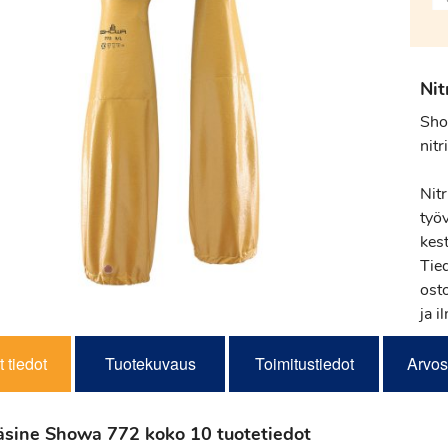
Nit
Sho
nitr
Nit
työ
kes
Tie
osto
ja i
 tiedot
Tuotekuvaus
Toimitustiedot
Arvos
ikäsine Showa 772 koko 10 tuotetiedot