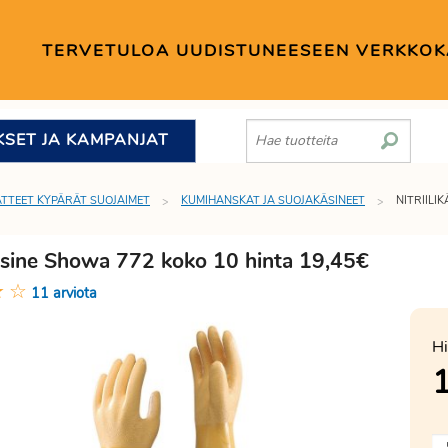
TERVETULOA UUDISTUNEESEEN VERKKO
KSET JA KAMPANJAT
TTEET KYPÄRÄT SUOJAIMET
KUMIHANSKAT JA SUOJAKÄSINEET
NITRIILI
ikäsine Showa 772 koko 10 hinta 19,45€
★
☆
11 arviota
Hi