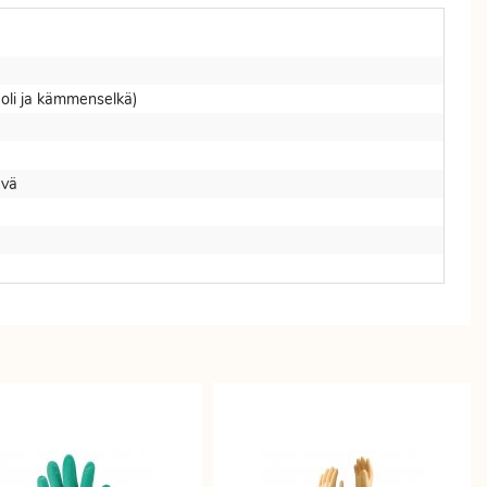
li ja kämmenselkä)
ävä