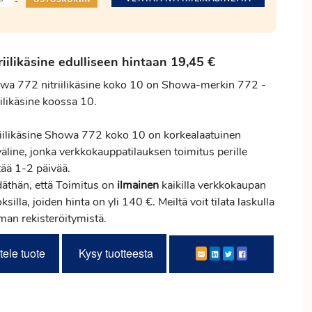
-
riilikäsine edulliseen hintaan 19,45 €
wa 772 nitriilikäsine koko 10 on Showa-merkin 772 -
iilikäsine koossa 10.
riilikäsine Showa 772 koko 10 on korkealaatuinen
väline, jonka verkkokauppatilauksen
toimitus
perille
tää 1-2 päivää.
däthän, että Toimitus on
ilmainen
kaikilla verkkokaupan
ksilla, joiden hinta on yli 140 €. Meiltä voit tilata laskulla
lman rekisteröitymistä.
tele tuote
Kysy tuotteesta