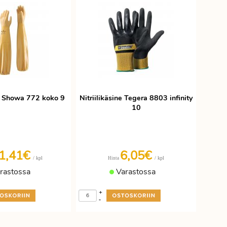
ne Showa 772 koko 9
Nitriilikäsine Tegera 8803 infinity
10
1,41€
6,05€
/ kpl
/ kpl
Hinta
rastossa
Varastossa
+
-