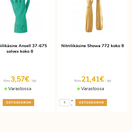
riilikäsine Ansell 37-675
Nitriilikäsine Showa 772 koko 8
solvex koko 8
3,57€
21,41€
/ kpl
/ kpl
Hinta
Hinta
Varastossa
Varastossa
+
+
-