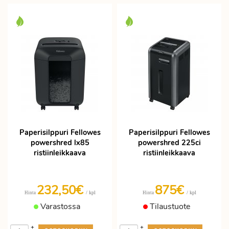
Paperisilppuri Fellowes
Paperisilppuri Fellowes
powershred lx85
powershred 225ci
ristiinleikkaava
ristiinleikkaava
232,50€
875€
/ kpl
/ kpl
Hinta
Hinta
Varastossa
Tilaustuote
+
+