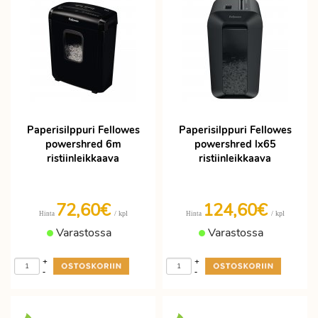
Paperisilppuri Fellowes
Paperisilppuri Fellowes
powershred 6m
powershred lx65
ristiinleikkaava
ristiinleikkaava
72,60€
124,60€
/ kpl
/ kpl
Hinta
Hinta
Varastossa
Varastossa
+
+
-
-