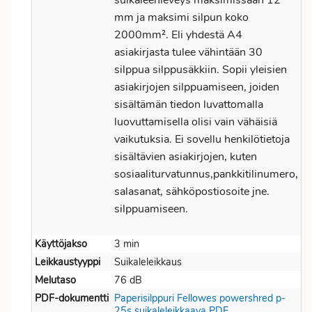
suikaleenleveys maksimissaan 12
mm ja maksimi silpun koko
2000mm². Eli yhdestä A4
asiakirjasta tulee vähintään 30
silppua silppusäkkiin. Sopii yleisien
asiakirjojen silppuamiseen, joiden
sisältämän tiedon luvattomalla
luovuttamisella olisi vain vähäisiä
vaikutuksia. Ei sovellu henkilötietoja
sisältävien asiakirjojen, kuten
sosiaaliturvatunnus,pankkitilinumero,
salasanat, sähköpostiosoite jne.
silppuamiseen.
Käyttöjakso
3 min
Leikkaustyyppi
Suikaleleikkaus
Melutaso
76 dB
PDF-dokumentti
Paperisilppuri Fellowes powershred p-
25s suikaleleikkaava PDF