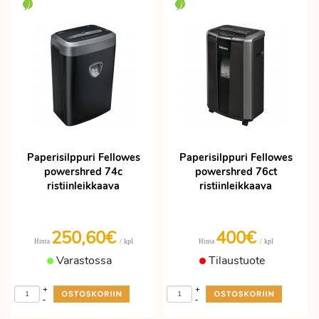
Paperisilppuri Fellowes
Paperisilppuri Fellowes
powershred 74c
powershred 76ct
ristiinleikkaava
ristiinleikkaava
250,60€
400€
/ kpl
/ kpl
Hinta
Hinta
Varastossa
Tilaustuote
+
+
-
-