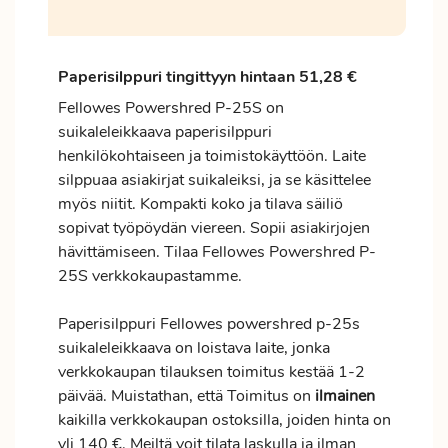
Paperisilppuri tingittyyn hintaan 51,28 €
Fellowes Powershred P-25S on
suikaleleikkaava paperisilppuri
henkilökohtaiseen ja toimistokäyttöön. Laite
silppuaa asiakirjat suikaleiksi, ja se käsittelee
myös niitit. Kompakti koko ja tilava säiliö
sopivat työpöydän viereen. Sopii asiakirjojen
hävittämiseen. Tilaa Fellowes Powershred P-
25S verkkokaupastamme.
Paperisilppuri Fellowes powershred p-25s
suikaleleikkaava on loistava laite, jonka
verkkokaupan tilauksen
toimitus
kestää 1-2
päivää. Muistathan, että Toimitus on
ilmainen
kaikilla verkkokaupan ostoksilla, joiden hinta on
yli 140 €. Meiltä voit tilata laskulla ja ilman