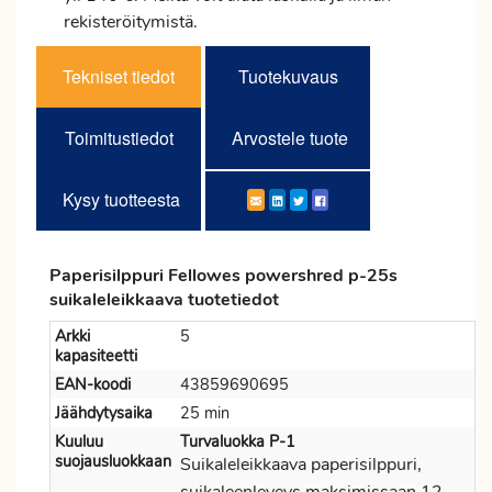
rekisteröitymistä.
Tekniset tiedot
Tuotekuvaus
Toimitustiedot
Arvostele tuote
Kysy tuotteesta
Paperisilppuri Fellowes powershred p-25s
suikaleleikkaava tuotetiedot
Arkki
5
kapasiteetti
EAN-koodi
43859690695
Jäähdytysaika
25 min
Kuuluu
Turvaluokka P-1
suojausluokkaan
Suikaleleikkaava paperisilppuri,