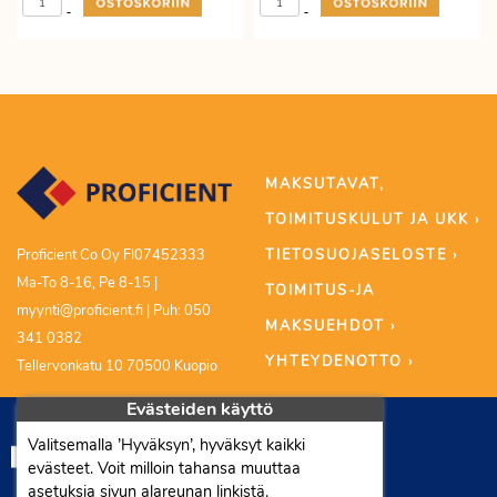
-
-
MAKSUTAVAT,
TOIMITUSKULUT JA UKK ›
TIETOSUOJASELOSTE ›
Proficient Co Oy FI07452333
Ma-To 8-16, Pe 8-15 |
TOIMITUS-JA
myynti@proficient.fi | Puh: 050
MAKSUEHDOT ›
341 0382
YHTEYDENOTTO ›
Tellervonkatu 10 70500 Kuopio
Evästeiden käyttö
Valitsemalla ’Hyväksyn’, hyväksyt kaikki
evästeet. Voit milloin tahansa muuttaa
asetuksia sivun alareunan linkistä.