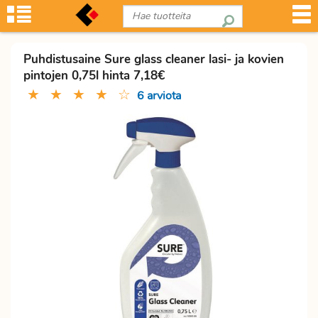
Puhdistusaine Sure glass cleaner lasi- ja kovien
pintojen 0,75l hinta 7,18€
★
★
★
★
☆
6 arviota