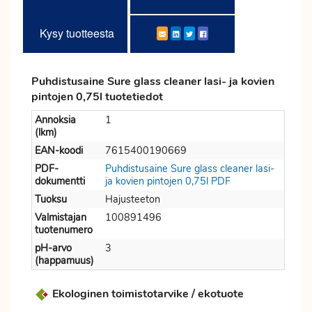
Kysy tuotteesta
Puhdistusaine Sure glass cleaner lasi- ja kovien
pintojen 0,75l tuotetiedot
Annoksia
1
(lkm)
EAN-koodi
7615400190669
PDF-
Puhdistusaine Sure glass cleaner lasi-
dokumentti
ja kovien pintojen 0,75l PDF
Tuoksu
Hajusteeton
Valmistajan
100891496
tuotenumero
pH-arvo
3
(happamuus)
Ekologinen toimistotarvike / ekotuote