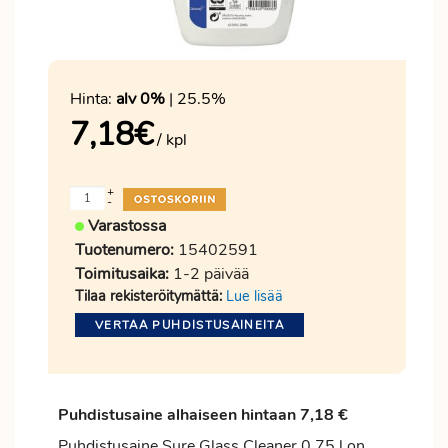
Hinta:
alv 0%
| 25.5%
7,18
€
/ kpl
+
-
Varastossa
Tuotenumero:
15402591
Toimitusaika:
1-2 päivää
Tilaa rekisteröitymättä:
Lue lisää
VERTAA PUHDISTUSAINEITA
Puhdistusaine alhaiseen hintaan 7,18 €
Puhdistusaine Sure Glass Cleaner 0,75 l on