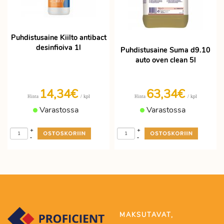
Puhdistusaine Kiilto antibact
desinfioiva 1l
Puhdistusaine Suma d9.10
auto oven clean 5l
14,34€
63,34€
/ kpl
/ kpl
Hinta
Hinta
Varastossa
Varastossa
+
+
-
-
MAKSUTAVAT,