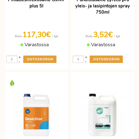
plus 5l
yleis- ja lasipintojen spray
750ml
117,30€
3,52€
/ kpl
/ kpl
Hinta
Hinta
Varastossa
Varastossa
+
+
-
-