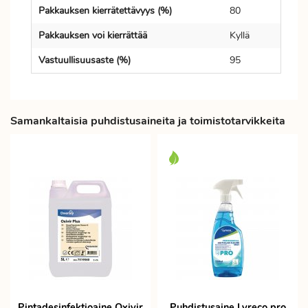
Pakkauksen kierrätettävyys (%)
80
Pakkauksen voi kierrättää
Kyllä
Vastuullisuusaste (%)
95
Samankaltaisia puhdistusaineita ja toimistotarvikkeita
Pintadesinfektioaine Oxivir
Puhdistusaine Lyreco pro