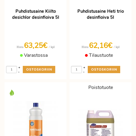
Puhdistusaine Kiilto
Puhdistusaine Heti trio
desichlor desinfioiva 5l
desinfioiva 5l
63,25€
62,16€
/ kpl
/ kpl
Hinta
Hinta
Varastossa
Tilaustuote
+
+
-
-
Poistotuote