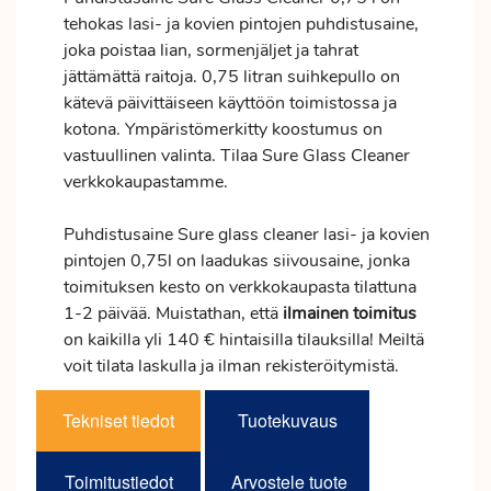
tehokas lasi- ja kovien pintojen puhdistusaine,
joka poistaa lian, sormenjäljet ja tahrat
jättämättä raitoja. 0,75 litran suihkepullo on
kätevä päivittäiseen käyttöön toimistossa ja
kotona. Ympäristömerkitty koostumus on
vastuullinen valinta. Tilaa Sure Glass Cleaner
verkkokaupastamme.
Puhdistusaine Sure glass cleaner lasi- ja kovien
pintojen 0,75l on laadukas siivousaine, jonka
toimituksen kesto on verkkokaupasta tilattuna
1-2 päivää. Muistathan, että
ilmainen
toimitus
on kaikilla yli 140 € hintaisilla tilauksilla! Meiltä
voit tilata laskulla ja ilman rekisteröitymistä.
Tekniset tiedot
Tuotekuvaus
Toimitustiedot
Arvostele tuote