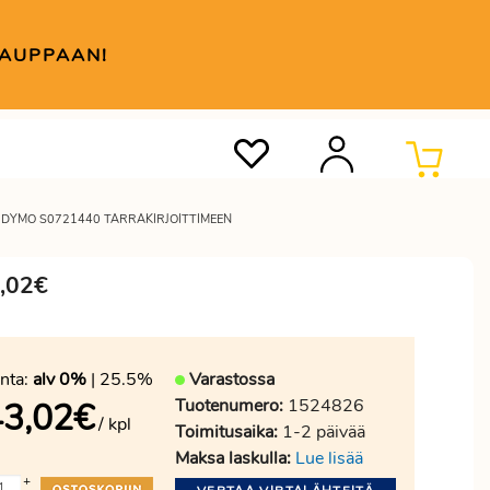
KAUPPAAN!
 DYMO S0721440 TARRAKIRJOITTIMEEN
3,02€
nta:
alv 0%
| 25.5%
Varastossa
Tuotenumero:
1524826
43,02
€
/ kpl
Toimitusaika:
1-2 päivää
Maksa laskulla:
Lue lisää
+