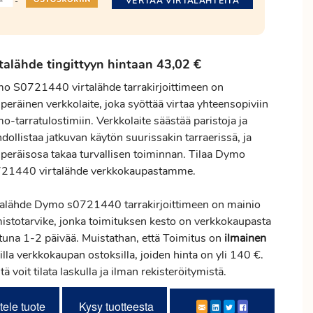
VERTAA VIRTALÄHTEITÄ
-
talähde tingittyyn hintaan 43,02 €
o S0721440 virtalähde tarrakirjoittimeen on
peräinen verkkolaite, joka syöttää virtaa yhteensopiviin
-tarratulostimiin. Verkkolaite säästää paristoja ja
ollistaa jatkuvan käytön suurissakin tarraerissä, ja
uperäisosa takaa turvallisen toiminnan. Tilaa Dymo
21440 virtalähde verkkokaupastamme.
talähde Dymo s0721440 tarrakirjoittimeen on mainio
mistotarvike, jonka toimituksen kesto on verkkokaupasta
ttuna 1-2 päivää. Muistathan, että Toimitus on
ilmainen
illa verkkokaupan ostoksilla, joiden hinta on yli 140 €.
tä voit tilata laskulla ja ilman rekisteröitymistä.
tele tuote
Kysy tuotteesta