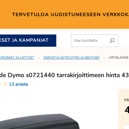
TERVETULOA UUDISTUNEESEEN VERKKO
KSET JA KAMPANJAT
TOKONEET JA LAITTEET
TARRATULOSTIN DYMO JA BROTHER
VIRTALÄHDE
hde Dymo s0721440 tarrakirjoittimeen hinta 4
★
☆
13 arviota
Hi