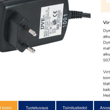
Vir
Dym
alku
Dymo
mahd
alk
S07
Vir
toi
tila
kaik
Meil
 tiedot
Tuotekuvaus
Toimitustiedot
Arvos