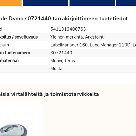
hde Dymo s0721440 tarrakirjoittimeen tuotetiedot
i
5411313400763
koitus / soveltuvuus
Yleinen merkintä, Arkistointi
eisiin
LabelManager 160, LabelManager 210D, L
jan tuotenumero
S0721440
materiaali
Muovi, Teräs
Musta
sia virtalähteitä ja toimistotarvikkeita