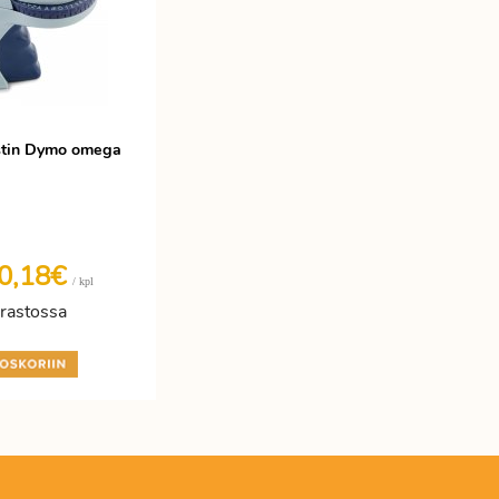
stin Dymo omega
0,18€
/ kpl
rastossa