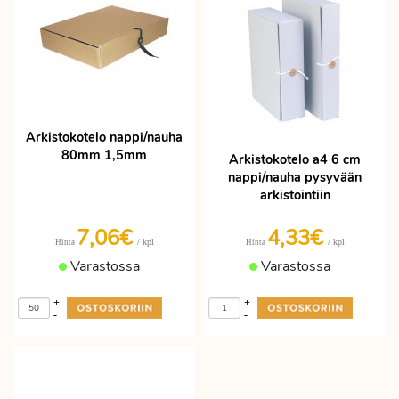
Arkistokotelo nappi/nauha
80mm 1,5mm
Arkistokotelo a4 6 cm
nappi/nauha pysyvään
arkistointiin
7,06€
4,33
€
/ kpl
/ kpl
Hinta
Hinta
Varastossa
Varastossa
+
+
-
-