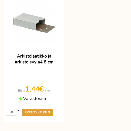
Arkistolaatikko ja
arkistolevy a4 8 cm
1,44€
/ kpl
Hinta
Varastossa
+
-