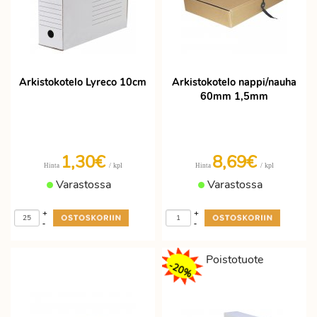
Arkistokotelo Lyreco 10cm
Arkistokotelo nappi/nauha
60mm 1,5mm
1,30€
8,69€
/ kpl
/ kpl
Hinta
Hinta
Varastossa
Varastossa
+
+
-
-
Poistotuote
-20%