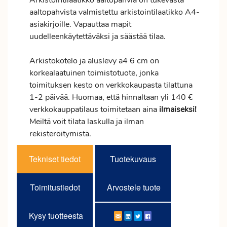
Arkistointilaatikko aaltopahvia on tukevasta
aaltopahvista valmistettu arkistointilaatikko A4-
asiakirjoille. Vapauttaa mapit
uudelleenkäytettäväksi ja säästää tilaa.
Arkistokotelo ja aluslevy a4 6 cm on
korkealaatuinen toimistotuote, jonka
toimituksen kesto on verkkokaupasta tilattuna
1-2 päivää. Huomaa, että hinnaltaan yli 140 €
verkkokauppatilaus toimitetaan aina
ilmaiseksi!
Meiltä voit tilata laskulla ja ilman
rekisteröitymistä.
Tekniset tiedot
Tuotekuvaus
Toimitustiedot
Arvostele tuote
Kysy tuotteesta