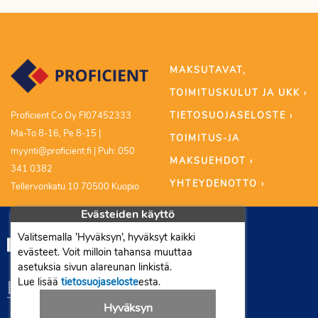
MAKSUTAVAT,
TOIMITUSKULUT JA UKK ›
TIETOSUOJASELOSTE ›
Proficient Co Oy FI07452333
Ma-To 8-16, Pe 8-15 |
TOIMITUS-JA
myynti@proficient.fi | Puh: 050
MAKSUEHDOT ›
341 0382
YHTEYDENOTTO ›
Tellervonkatu 10 70500 Kuopio
Evästeiden käyttö
Valitsemalla ’Hyväksyn’, hyväksyt kaikki
evästeet. Voit milloin tahansa muuttaa
asetuksia sivun alareunan linkistä.
Lue lisää
tietosuojaseloste
esta.
Hyväksyn