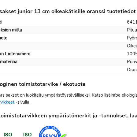
sakset junior 13 cm oikeakätisille oranssi tuotetiedot
i
641
aksien mitta
Pitu
uoto
Pyör
Oike
jan tuotenumero
100
materiaali
Ruos
Oran
oginen toimistotarvike / ekotuote
rs sakset on luokiteltu ympäristöystävälliseksi. Katso lisäinfoa ekolog
rvikkeet
-sivulla.
oimistotarvikkeen ympäristömerkit ja -tunnukset, laat