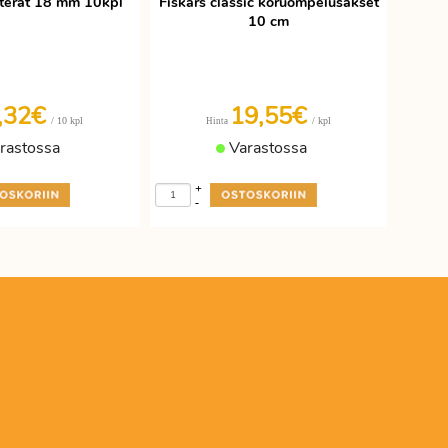
aterät 18 mm 10kpl
Fiskars classic koruompelusakset
10 cm
,32€
19,55€
/ 10 kpl
/ kpl
Hinta
rastossa
Varastossa
+
-