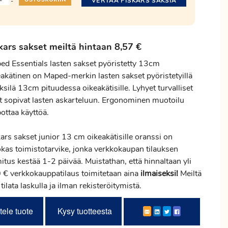
VERTAA FISKARS SAKSIA
-
kars sakset meiltä hintaan 8,57 €
ed Essentials lasten sakset pyöristetty 13cm
eakätinen on Maped-merkin lasten sakset pyöristetyillä
ksilä 13cm pituudessa oikeakätisille. Lyhyet turvalliset
ät sopivat lasten askarteluun. Ergonominen muotoilu
ottaa käyttöä.
ars sakset junior 13 cm oikeakätisille oranssi on
okas toimistotarvike, jonka verkkokaupan tilauksen
mitus
kestää 1-2 päivää. Muistathan, että hinnaltaan yli
 € verkkokauppatilaus toimitetaan aina
ilmaiseksi!
Meiltä
 tilata laskulla ja ilman rekisteröitymistä.
tele tuote
Kysy tuotteesta