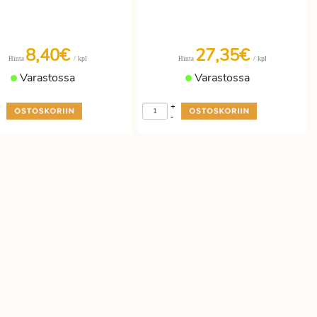
8,40€
27,35€
/ kpl
/ kpl
Hinta
Hinta
Varastossa
Varastossa
+
+
-