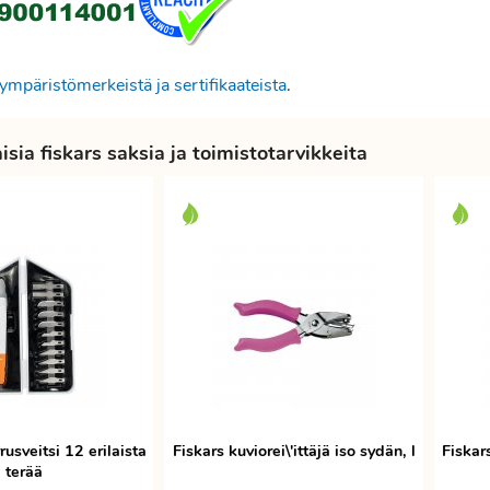
ympäristömerkeistä ja sertifikaateista
.
sia fiskars saksia ja toimistotarvikkeita
rusveitsi 12 erilaista
Fiskars kuviorei\'ittäjä iso sydän, l
Fiskars
terää