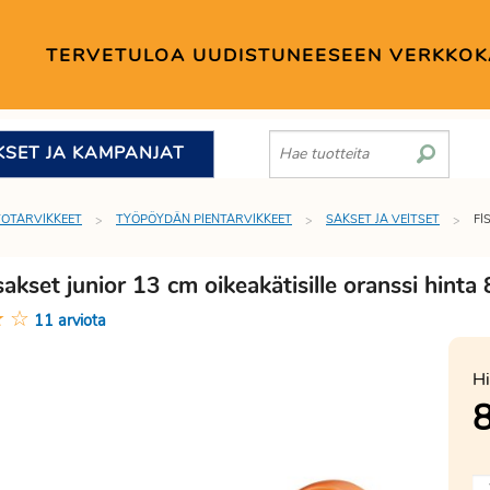
TERVETULOA UUDISTUNEESEEN VERKKO
KSET JA KAMPANJAT
TOTARVIKKEET
TYÖPÖYDÄN PIENTARVIKKEET
SAKSET JA VEITSET
FI
sakset junior 13 cm oikeakätisille oranssi hinta
★
☆
11 arviota
Hi
8