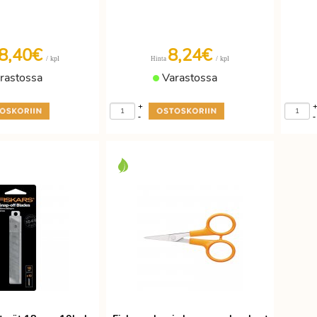
8,40€
8,24€
/ kpl
/ kpl
Hinta
rastossa
Varastossa
+
-
-