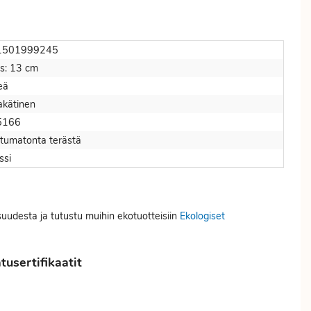
1501999245
us: 13 cm
eä
akätinen
5166
tumatonta terästä
ssi
isuudesta ja tutustu muihin ekotuotteisiin
Ekologiset
usertifikaatit