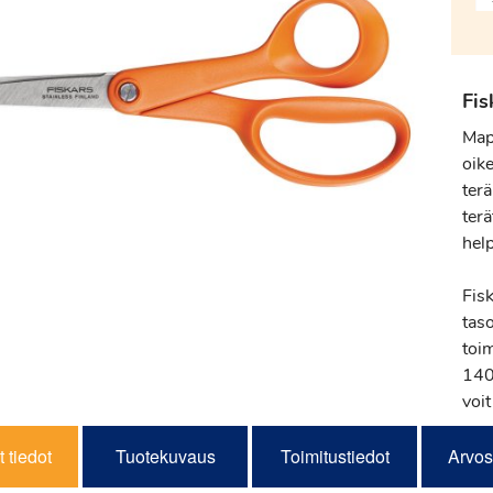
Fis
Map
oik
terä
ter
help
Fisk
tas
toi
140
voit
 tiedot
Tuotekuvaus
Toimitustiedot
Arvos