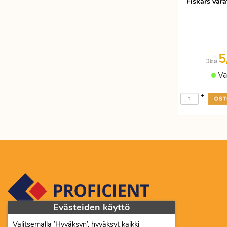
Fiskars var
5
Hinta
Va
+
-
Evästeiden käyttö
Valitsemalla ’Hyväksyn’, hyväksyt kaikki
Proficient Co Oy FI07452333