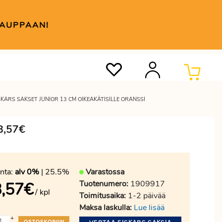
KAUPPAAN!
SKARS SAKSET JUNIOR 13 CM OIKEAKÄTISILLE ORANSSI
 8,57€
nta:
alv 0%
| 25.5%
Varastossa
Tuotenumero:
1909917
,57
€
/ kpl
Toimitusaika:
1-2 päivää
Maksa laskulla:
Lue lisää
+