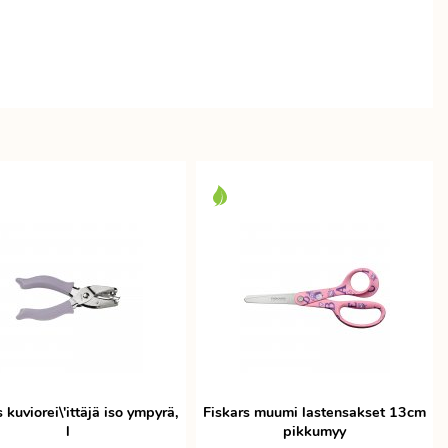
 kuviorei\'ittäjä iso ympyrä,
Fiskars muumi lastensakset 13cm
l
pikkumyy