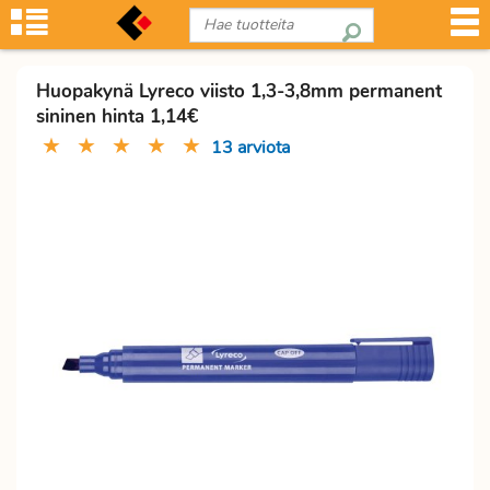
Huopakynä Lyreco viisto 1,3-3,8mm permanent
sininen hinta 1,14€
★
★
★
★
★
13 arviota