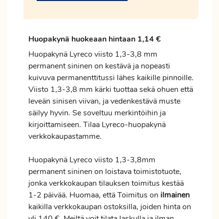
Huopakynä huokeaan hintaan 1,14 €
Huopakynä Lyreco viisto 1,3-3,8 mm
permanent sininen on kestävä ja nopeasti
kuivuva permanenttitussi lähes kaikille pinnoille.
Viisto 1,3-3,8 mm kärki tuottaa sekä ohuen että
leveän sinisen viivan, ja vedenkestävä muste
säilyy hyvin. Se soveltuu merkintöihin ja
kirjoittamiseen. Tilaa Lyreco-huopakynä
verkkokaupastamme.
Huopakynä Lyreco viisto 1,3-3,8mm
permanent sininen on loistava toimistotuote,
jonka verkkokaupan tilauksen
toimitus
kestää
1-2 päivää. Huomaa, että Toimitus on
ilmainen
kaikilla verkkokaupan ostoksilla, joiden hinta on
yli 140 €. Meiltä voit tilata laskulla ja ilman