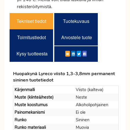
rekisteröitymistä.
Tekniset tiedot
Tuotekuvaus
Toimitustiedot
Arvostele tuote
Kysy tuotteesta
Huopakynä Lyreco viisto 1,3-3,8mm permanent
sininen tuotetiedot
Kärjenmalli
Viisto (kalteva)
Muste (kiinteä/neste)
Neste
Muste koostumus
Alkoholipohjainen
Painomekanismi
Ei ole
Runko
Sininen
Runko materiaali
Muovia