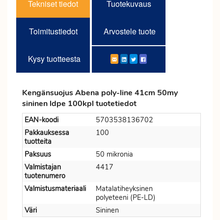
Tekniset tiedot
Tuotekuvaus
Toimitustiedot
Arvostele tuote
Kysy tuotteesta
Kengänsuojus Abena poly-line 41cm 50my
sininen ldpe 100kpl tuotetiedot
EAN-koodi
5703538136702
Pakkauksessa
100
tuotteita
Paksuus
50 mikronia
Valmistajan
4417
tuotenumero
Valmistusmateriaali
Matalatiheyksinen
polyeteeni (PE-LD)
Väri
Sininen