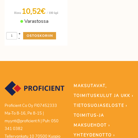
10,52€
/ 100 kpl
Hinta
Varastossa
+
-
MAKSUTAVAT,
TOIMITUSKULUT JA UKK ›
TIETOSUOJASELOSTE ›
Proficient Co Oy FI07452333
Ma-To 8-16, Pe 8-15 |
TOIMITUS-JA
myynti@proficient.fi | Puh: 050
MAKSUEHDOT ›
341 0382
YHTEYDENOTTO ›
Tellervonkatu 10 70500 Kuopio