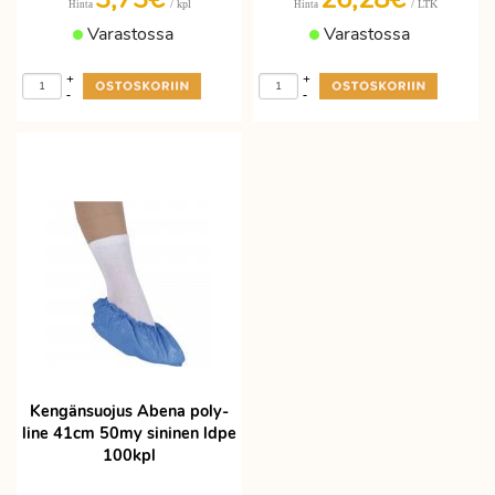
/ kpl
/ LTK
Hinta
Hinta
Varastossa
Varastossa
+
+
-
-
Kengänsuojus Abena poly-
line 41cm 50my sininen ldpe
100kpl