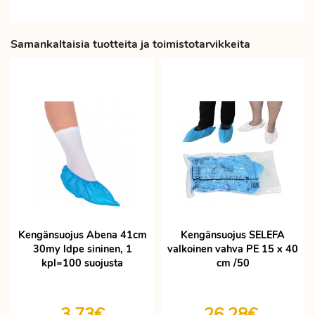
Samankaltaisia tuotteita ja toimistotarvikkeita
Kengänsuojus Abena 41cm
Kengänsuojus SELEFA
30my ldpe sininen, 1
valkoinen vahva PE 15 x 40
kpl=100 suojusta
cm /50
3,73€
26,28€