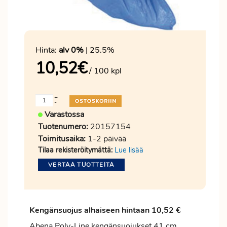
Hinta:
alv 0%
| 25.5%
10,52
€
/ 100 kpl
+
-
Varastossa
Tuotenumero:
20157154
Toimitusaika:
1-2 päivää
Tilaa rekisteröitymättä:
Lue lisää
VERTAA TUOTTEITA
Kengänsuojus alhaiseen hintaan 10,52 €
Abena Poly-Line kengänsuojukset 41 cm