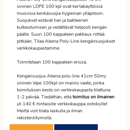
sininen LDPE 100 kpl ovat kertakäyttöisiä
muovisia kenkäsuojia hygienian ylläpitoon.
Suojukset estävät lian ja bakteerien
kulkeutumisen ja vedättävät helposti kengän
päälle. Suuri 100 kappaleen pakkaus riittää
pitkään. Tilaa Abena Poly-Line kengänsuojukset
verkkokaupastamme.
Toimitetaan 100 kappaleen erissä.
Kengänsuojus Abena poly-line 41cm 50my
sininen ldpe 100kpl on mainio vaate, jonka
toimituksen kesto on verkkokaupasta tilattuna
1-2 päivää. Tiedäthän, että
toimitus
on ilmainen
yli 140 € hintaisille verkkokauppa ostoksille!
Meiltä voit tilata laskulla ja ilman
rekisteröitymistä.