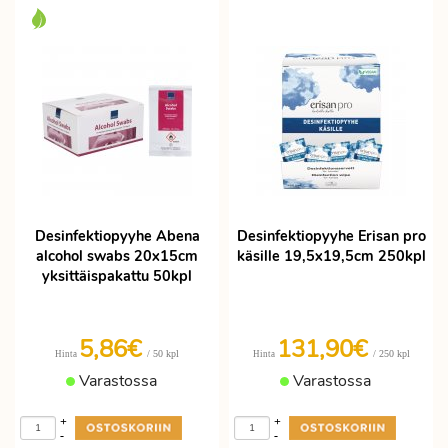
Desinfektiopyyhe Abena
Desinfektiopyyhe Erisan pro
alcohol swabs 20x15cm
käsille 19,5x19,5cm 250kpl
yksittäispakattu 50kpl
5,86€
131,90€
/ 50 kpl
/ 250 kpl
Hinta
Hinta
Varastossa
Varastossa
+
+
-
-