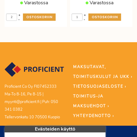
Varastossa
Varastossa
+
+
-
-
MAKSUTAVAT,
TOIMITUSKULUT JA UKK ›
TIETOSUOJASELOSTE ›
Proficient Co Oy FI07452333
Ma-To 8-16, Pe 8-15 |
TOIMITUS-JA
myynti@proficient.fi | Puh: 050
MAKSUEHDOT ›
341 0382
YHTEYDENOTTO ›
Tellervonkatu 10 70500 Kuopio
Evästeiden käyttö