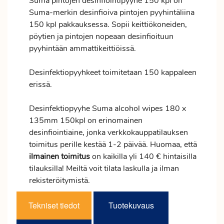
Suma pintojen desinfiointipyyhe 150 kpl on
Suma-merkin desinfioiva pintojen pyyhintäliina
150 kpl pakkauksessa. Sopii keittiökoneiden,
pöytien ja pintojen nopeaan desinfioituun
pyyhintään ammattikeittiöissä.
Desinfektiopyyhkeet toimitetaan 150 kappaleen
erissä.
Desinfektiopyyhe Suma alcohol wipes 180 x
135mm 150kpl on erinomainen
desinfiointiaine, jonka verkkokauppatilauksen
toimitus
perille kestää 1-2 päivää. Huomaa, että
ilmainen
toimitus
on kaikilla yli 140 € hintaisilla
tilauksilla! Meiltä voit tilata laskulla ja ilman
rekisteröitymistä.
Tekniset tiedot
Tuotekuvaus