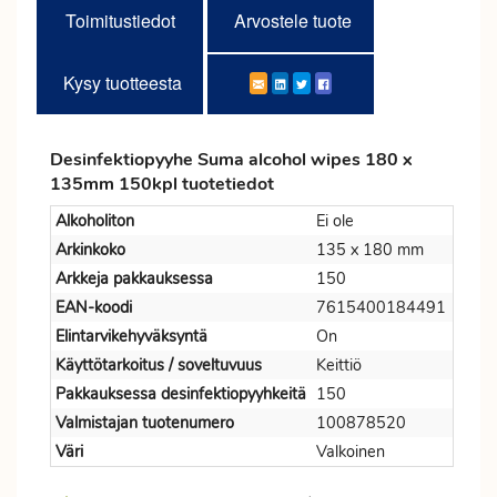
Toimitustiedot
Arvostele tuote
Kysy tuotteesta
Desinfektiopyyhe Suma alcohol wipes 180 x
135mm 150kpl tuotetiedot
Alkoholiton
Ei ole
Arkinkoko
135 x 180 mm
Arkkeja pakkauksessa
150
EAN-koodi
7615400184491
Elintarvikehyväksyntä
On
Käyttötarkoitus / soveltuvuus
Keittiö
Pakkauksessa desinfektiopyyhkeitä
150
Valmistajan tuotenumero
100878520
Väri
Valkoinen