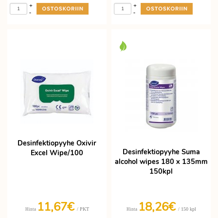
+
+
-
-
Desinfektiopyyhe Oxivir
Desinfektiopyyhe Suma
Excel Wipe/100
alcohol wipes 180 x 135mm
150kpl
11,67€
18,26€
/ PKT
/ 150 kpl
Hinta
Hinta