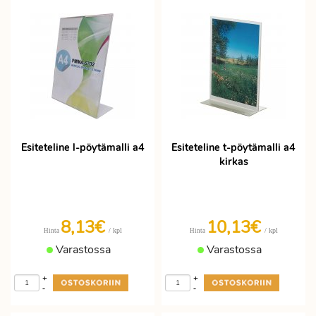
Esiteteline l-pöytämalli a4
Esiteteline t-pöytämalli a4
kirkas
8,13€
10,13€
/ kpl
/ kpl
Hinta
Hinta
Varastossa
Varastossa
+
+
-
-