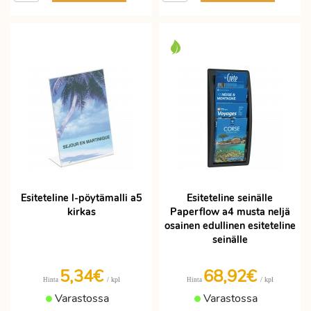
Esiteteline l-pöytämalli a5
Esiteteline seinälle
kirkas
Paperflow a4 musta neljä
osainen edullinen esiteteline
seinälle
5,34€
68,92€
/ kpl
/ kpl
Hinta
Hinta
Varastossa
Varastossa