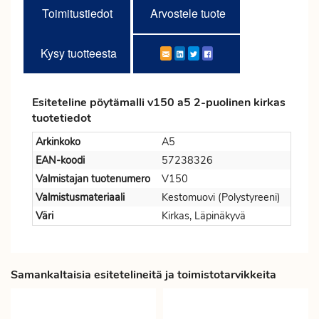
Toimitustiedot
Arvostele tuote
Kysy tuotteesta
Esiteteline pöytämalli v150 a5 2-puolinen kirkas
tuotetiedot
Arkinkoko
A5
EAN-koodi
57238326
Valmistajan tuotenumero
V150
Valmistusmateriaali
Kestomuovi (Polystyreeni)
Väri
Kirkas, Läpinäkyvä
Samankaltaisia esitetelineitä ja toimistotarvikkeita