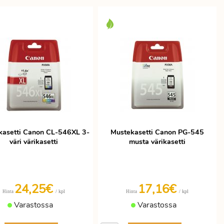
kasetti Canon CL-546XL 3-
Mustekasetti Canon PG-545
väri värikasetti
musta värikasetti
24,25€
17,16€
/ kpl
/ kpl
Hinta
Hinta
Varastossa
Varastossa