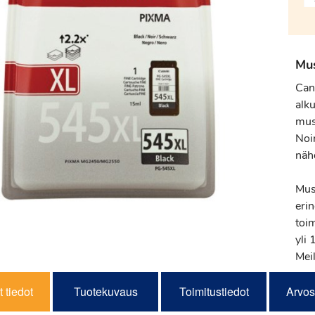
Mus
Can
alk
mus
Noin
näh
Mus
eri
toi
yli
Meil
 tiedot
Tuotekuvaus
Toimitustiedot
Arvos