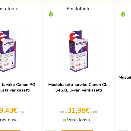
istotuote
Poistotuote
Muste
i tarvike Canon PG-
Mustekasetti tarvike Canon CL-
sta värikasetti
546XL 3-väri värikasetti
9,43€
31,98€
/ kpl
/ kpl
Hinta
rastossa
Varastossa