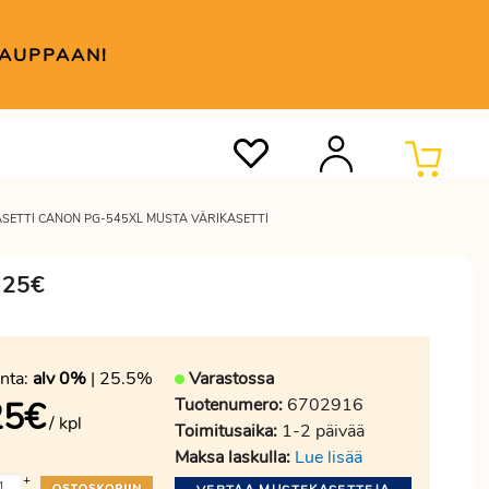
KAUPPAAN!
SETTI CANON PG-545XL MUSTA VÄRIKASETTI
 25€
nta:
alv 0%
| 25.5%
Varastossa
Tuotenumero:
6702916
25
€
/ kpl
Toimitusaika:
1-2 päivää
Maksa laskulla:
Lue lisää
+