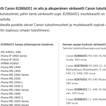
tti Canon 8286b001 on aito ja alkuperäinen värikasetti Canon tulost
utulostimet, joihin tämä värikasetti sopii. 8286b001 mustekasetti on ri
eitolla.
ikealla puolella olevat Canon tulostinmusteet ja mustekasetit sopivat o
tin sopivuus omaan tulostimeesi.
 8286b001 kanssa yhteensopivat tulostimet
Samaan sarjaan kuuluvat värikasetit
Tarkista tulostinyhteensopivuus tuot
n PG-545/CL-546
 Pixma IP 2800 Series
Canon
8286b001
PG-545-XL Mus
 Pixma IP 2820
musta, 400 sivua
 PIXMA iP2850
Canon
8287B006
PG-545-CL-5
n Pixma MG 2440
Multipakkaus Mustekasetti, 4-vä
n Pixma MG 2455
545, CL-546) 180 sivua
 Pixma MG 2500 Series
n Pixma MG 2540
Canon
8287b001
PG-545 Mustek
 Pixma MG 2550 s
180 sivua
 Pixma MG 2555 S
Canon
8288b001
CL-546-XL Mus
 Pixma MG 2900 Series
väri, 300 sivua
n Pixma MG 2940
 Pixma MG 2950 S
Canon
8289b001
CL-546 Musteka
 Pixma MG 3000 Series
180 sivua
 Pixma MG 3050 Series