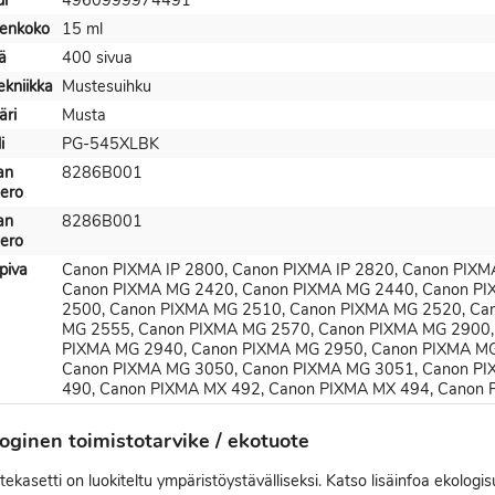
i
4960999974491
enkoko
15 ml
ä
400 sivua
ekniikka
Mustesuihku
äri
Musta
i
PG-545XLBK
an
8286B001
ero
an
8286B001
ero
piva
Canon PIXMA IP 2800, Canon PIXMA IP 2820, Canon PIXM
Canon PIXMA MG 2420, Canon PIXMA MG 2440, Canon PI
2500, Canon PIXMA MG 2510, Canon PIXMA MG 2520, Ca
MG 2555, Canon PIXMA MG 2570, Canon PIXMA MG 2900,
PIXMA MG 2940, Canon PIXMA MG 2950, Canon PIXMA MG
Canon PIXMA MG 3050, Canon PIXMA MG 3051, Canon PI
490, Canon PIXMA MX 492, Canon PIXMA MX 494, Canon
oginen toimistotarvike / ekotuote
kasetti on luokiteltu ympäristöystävälliseksi. Katso lisäinfoa ekologis