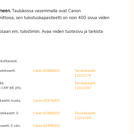
imeen.
Taulukossa vasemmalla ovat Canon
ittoisa, sen tulostuskapasiteetti on noin 400 sivua viiden
saan em. tulostimiin. Avaa niiden tuotesivu ja tarkista
ekohtaisesti.
tekasetti
Canon 8286b001
Tarvikekasetti
12022176
46
Tarvikekasetti
ri CMY BK (PG-
12022187
asetti musta,
Canon 8287b001
tekasetti 3-
Canon 8288b001
Tarvikekasetti
12022165
setti 3-väri,
Canon 8289b001