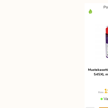
Po
Mustekasett
545XL mu
1
Hinta
Va