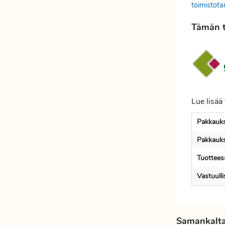
toimistota
Tämän t
Lue lisää
Pakkauks
Pakkauks
Tuotteess
Vastuull
Samankaltai