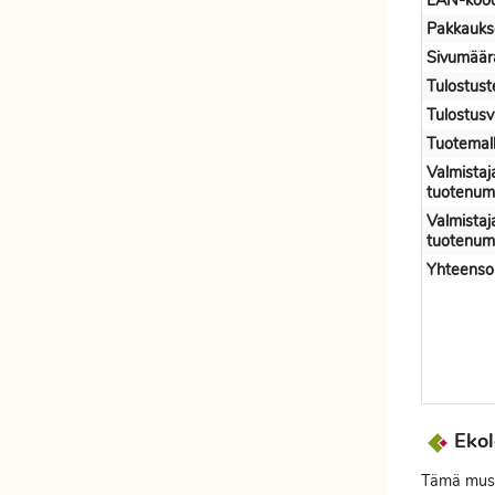
EAN-kood
Pakkauks
Sivumäär
Tulostust
Tulostusv
Tuotemall
Valmistaj
tuotenum
Valmistaj
tuotenum
Yhteenso
Ekol
Tämä muste