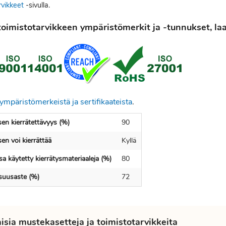
rvikkeet
-sivulla.
oimistotarvikkeen ympäristömerkit ja -tunnukset, laat
ympäristömerkeistä ja sertifikaateista
.
en kierrätettävyys (%)
90
en voi kierrättää
Kyllä
a käytetty kierrätysmateriaaleja (%)
80
isuusaste (%)
72
sia mustekasetteja ja toimistotarvikkeita