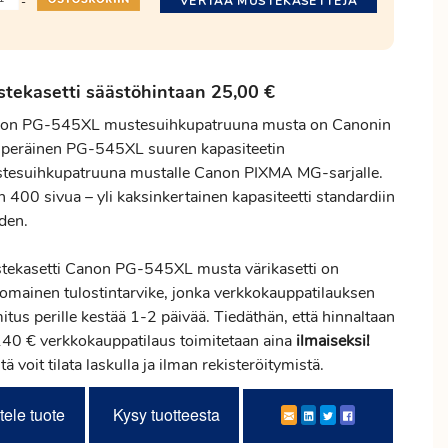
VERTAA MUSTEKASETTEJA
-
tekasetti säästöhintaan 25,00 €
on PG-545XL mustesuihkupatruuna musta on Canonin
uperäinen PG-545XL suuren kapasiteetin
tesuihkupatruuna mustalle Canon PIXMA MG-sarjalle.
 400 sivua – yli kaksinkertainen kapasiteetti standardiin
den.
tekasetti Canon PG-545XL musta värikasetti on
nomainen tulostintarvike, jonka verkkokauppatilauksen
mitus
perille kestää 1-2 päivää. Tiedäthän, että hinnaltaan
 140 € verkkokauppatilaus toimitetaan aina
ilmaiseksi!
tä voit tilata laskulla ja ilman rekisteröitymistä.
tele tuote
Kysy tuotteesta