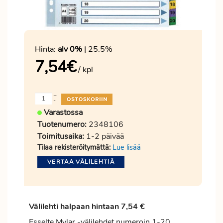
Hinta:
alv 0%
| 25.5%
7,54
€
/ kpl
+
-
Varastossa
Tuotenumero:
2348106
Toimitusaika:
1-2 päivää
Tilaa rekisteröitymättä:
Lue lisää
VERTAA VÄLILEHTIÄ
Välilehti halpaan hintaan 7,54 €
Esselte Mylar -välilehdet numeroin 1-20