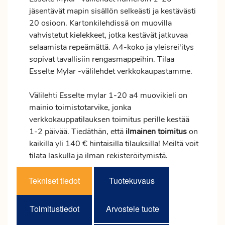
jäsentävät mapin sisällön selkeästi ja kestävästi
20 osioon. Kartonkilehdissä on muovilla
vahvistetut kielekkeet, jotka kestävät jatkuvaa
selaamista repeämättä. A4-koko ja yleisrei'itys
sopivat tavallisiin rengasmappeihin. Tilaa
Esselte Mylar -välilehdet verkkokaupastamme.
Välilehti Esselte mylar 1-20 a4 muovikieli on
mainio toimistotarvike, jonka
verkkokauppatilauksen
toimitus
perille kestää
1-2 päivää. Tiedäthän, että
ilmainen
toimitus
on
kaikilla yli 140 € hintaisilla tilauksilla! Meiltä voit
tilata laskulla ja ilman rekisteröitymistä.
Tekniset tiedot
Tuotekuvaus
Toimitustiedot
Arvostele tuote