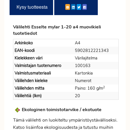
Kysy tuotteesta
Välilehti Esselte mylar 1-20 a4 muovikieli
tuotetiedot
Arkinkoko
A4
EAN-koodi
5902812221343
Kielekkeen väri
Värilajitelma
Valmistajan tuotenumero
100163
Valmistusmateriaali
Kartonkia
Välilehden kieleke
Numerot
2
Välilehden mitta
Paino: 160 g/m
Välilehtiä (lkm)
20
Ekologinen toimistotarvike / ekotuote
Tämä välilehti on luokiteltu ympäristöystävälliseksi.
Katso lisäinfoa ekologisuudesta ja tutustu muihin