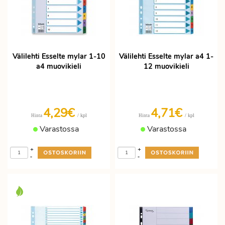
Välilehti Esselte mylar 1-10
Välilehti Esselte mylar a4 1-
a4 muovikieli
12 muovikieli
4,29€
4,71€
/ kpl
/ kpl
Hinta
Hinta
Varastossa
Varastossa
+
+
-
-