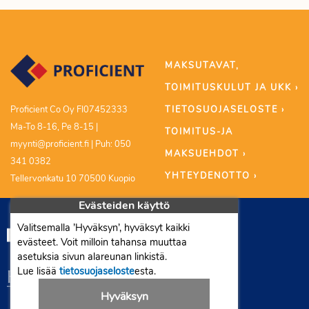
MAKSUTAVAT,
TOIMITUSKULUT JA UKK ›
TIETOSUOJASELOSTE ›
Proficient Co Oy FI07452333
Ma-To 8-16, Pe 8-15 |
TOIMITUS-JA
myynti@proficient.fi | Puh: 050
MAKSUEHDOT ›
341 0382
YHTEYDENOTTO ›
Tellervonkatu 10 70500 Kuopio
Evästeiden käyttö
Valitsemalla ’Hyväksyn’, hyväksyt kaikki
evästeet. Voit milloin tahansa muuttaa
asetuksia sivun alareunan linkistä.
Lue lisää
tietosuojaseloste
esta.
Hyväksyn