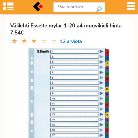
Välilehti Esselte mylar 1-20 a4 muovikieli hinta
7,54€
★
★
★
☆
☆
12 arviota