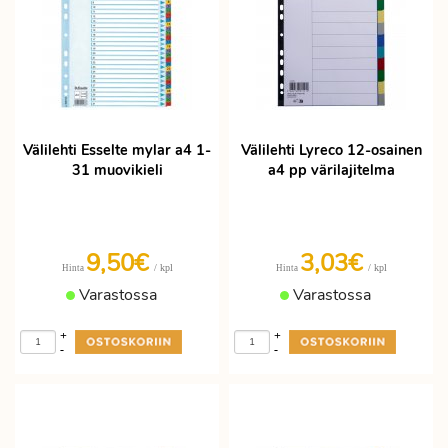
Välilehti Esselte mylar a4 1-
Välilehti Lyreco 12-osainen
31 muovikieli
a4 pp värilajitelma
9,50€
3,03€
/ kpl
/ kpl
Hinta
Hinta
Varastossa
Varastossa
+
+
-
-