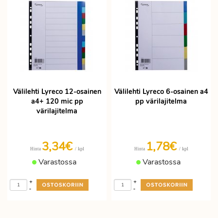
Välilehti Lyreco 12-osainen
Välilehti Lyreco 6-osainen a4
a4+ 120 mic pp
pp värilajitelma
värilajitelma
3,34€
1,78€
/ kpl
/ kpl
Hinta
Hinta
Varastossa
Varastossa
+
+
-
-